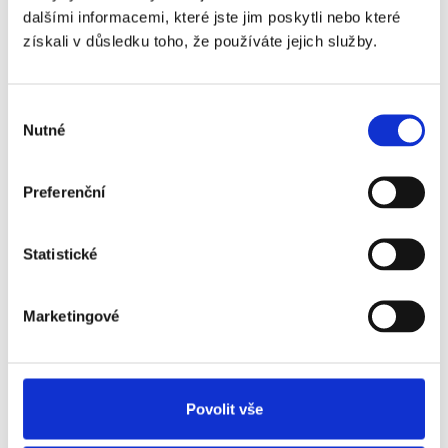
dalšími informacemi, které jste jim poskytli nebo které
získali v důsledku toho, že používáte jejich služby.
What our clients say
Výběr
Nutné
souhlasu
about us
Preferenční
Statistické
We are
very happy
In
Marketingové
ays
to have
gr
eam
started cooperating with
ha
Indicada.
They helped us
ca
 is
Povolit vše
with recruitment that we
an
ll
were unable to cover
or