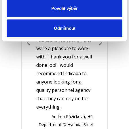
re
ourselves.
A big thank
gr
Povolit výběr
you to the HR consultants
co
can
who professionally
an
Odmítnout
handled the whole
ha
Previous
recruitment situation and
Next
co
uty
Slide
Slide
were a pleasure to work
an
vis
with. Thank you for a well
fur
r.o.
done job! I would
recommend Indicada to
Bak
anyone looking for a
quality personnel agency
that they can rely on for
everything.
Andrea Růžičková, HR
Department @ Hyundai Steel