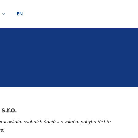
t
EN
.r.o.
 zpracováním osobních údajů a o volném pohybu těchto
e: