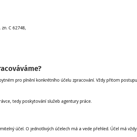
 zn. C 62748,
pracováváme?
tném pro plnění konkrétního účelu zpracování. Vždy přitom postupuj
rávce, tedy poskytování služeb agentury práce.
itelný účel. O jednotlivých účelech má a vede přehled. Účel má vždy