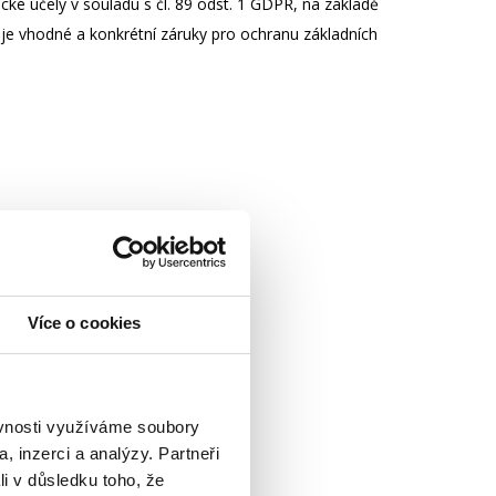
cké účely v souladu s čl. 89 odst. 1 GDPR, na základě
je vhodné a konkrétní záruky pro ochranu základních
Více o cookies
ěvnosti využíváme soubory
, inzerci a analýzy. Partneři
li v důsledku toho, že