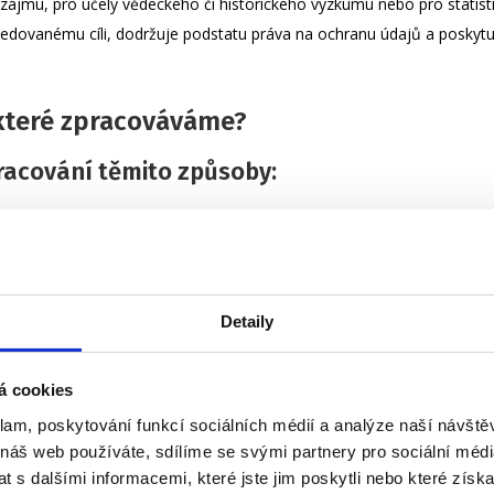
zájmu, pro účely vědeckého či historického výzkumu nebo pro statisti
ledovanému cíli, dodržuje podstatu práva na ochranu údajů a poskytu
 které zpracováváme?
racování těmito způsoby:
Detaily
bních údajů?
ků, praktikantů),
á cookies
klam, poskytování funkcí sociálních médií a analýze naší návšt
 náš web používáte, sdílíme se svými partnery pro sociální média
 s dalšími informacemi, které jste jim poskytli nebo které získa