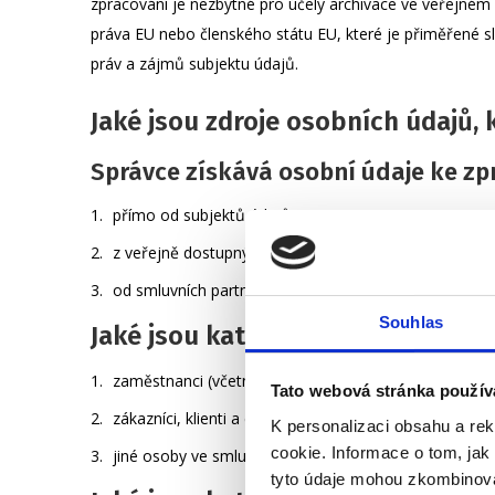
zpracování je nezbytné pro účely archivace ve veřejném 
práva EU nebo členského státu EU, které je přiměřené s
práv a zájmů subjektu údajů.
Jaké jsou zdroje osobních údajů,
Správce získává osobní údaje ke zp
přímo od subjektů údajů,
z veřejně dostupných rejstříků, evidencí či seznamů,
od smluvních partnerů.
Souhlas
Jaké jsou kategorie subjektů oso
zaměstnanci (včetně uchazečů o zaměstnání, brigádní
Tato webová stránka použív
zákazníci, klienti a dodavatelé služeb,
K personalizaci obsahu a re
cookie. Informace o tom, jak
jiné osoby ve smluvním vztahu ke správci.
tyto údaje mohou zkombinovat