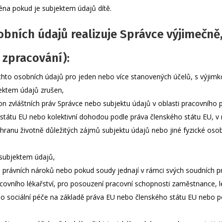
éna pokud je subjektem údajů dítě.
obních údajů realizuje Správce výjimečně
o zpracování):
ěchto osobních údajů pro jeden nebo více stanovených účelů, s výjim
jektem údajů zrušen,
on zvláštních práv Správce nebo subjektu údajů v oblasti pracovního p
átu EU nebo kolektivní dohodou podle práva členského státu EU, v n
hranu životně důležitých zájmů subjektu údajů nebo jiné fyzické osob
 subjektem údajů,
u právních nároků nebo pokud soudy jednají v rámci svých soudních 
covního lékařství, pro posouzení pracovní schopnosti zaměstnance, l
ebo sociální péče na základě práva EU nebo členského státu EU nebo 