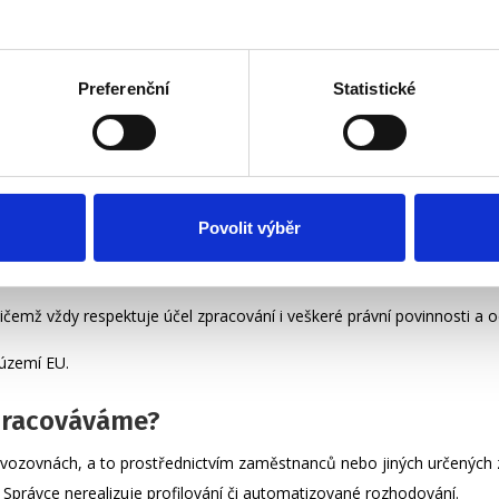
jů?
ezaměnitelné identifikaci subjektu údajů a komunikaci s ním,
Preferenční
Statistické
údaje, které vypovídají o rasovém či etnickém původu, politických ná
otě nebo sexuální orientaci fyzické osoby. Za zvláštní kategorii údajů
cké osoby.
ů?
Povolit výběr
ny veřejné moci, agentura nebo jakýkoli jiný subjekt, kterému jsou ú
čemž vždy respektuje účel zpracování i veškeré právní povinnosti a 
území EU.
pracováváme?
ozovnách, a to prostřednictvím zaměstnanců nebo jiných určených zpr
rávce nerealizuje profilování či automatizované rozhodování.