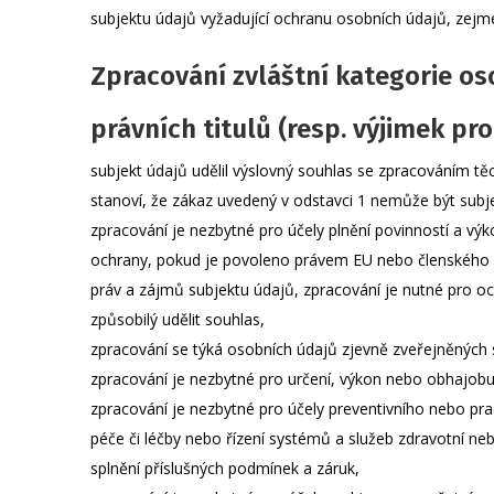
subjektu údajů vyžadující ochranu osobních údajů, zejm
Zpracování zvláštní kategorie os
právních titulů (resp. výjimek pr
subjekt údajů udělil výslovný souhlas se zpracováním t
stanoví, že zákaz uvedený v odstavci 1 nemůže být sub
zpracování je nezbytné pro účely plnění povinností a výk
ochrany, pokud je povoleno právem EU nebo členského st
práv a zájmů subjektu údajů, zpracování je nutné pro oc
způsobilý udělit souhlas,
zpracování se týká osobních údajů zjevně zveřejněných
zpracování je nezbytné pro určení, výkon nebo obhajob
zpracování je nezbytné pro účely preventivního nebo pra
péče či léčby nebo řízení systémů a služeb zdravotní n
splnění příslušných podmínek a záruk,