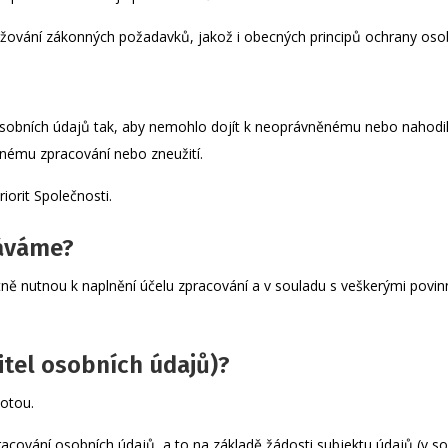
ržování zákonných požadavků, jakož i obecných principů ochrany oso
sobních údajů tak, aby nemohlo dojít k neoprávněnému nebo nahodi
nému zpracování nebo zneužití.
iorit Společnosti.
váváme?
ě nutnou k naplnění účelu zpracování a v souladu s veškerými povi
itel osobních údajů)?
otou.
racování osobních údajů, a to na základě žádosti subjektu údajů (v 