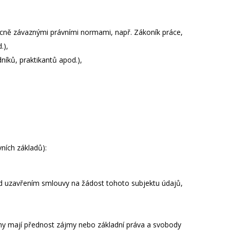
becně závaznými právními normami, např. Zákoník práce,
.),
íků, praktikantů apod.),
ních základů):
řed uzavřením smlouvy na žádost tohoto subjektu údajů,
jmy mají přednost zájmy nebo základní práva a svobody