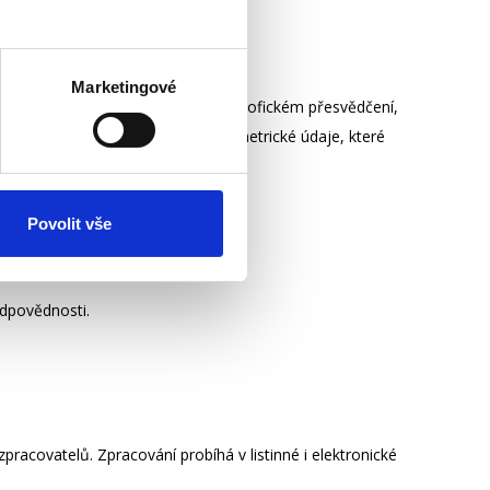
Marketingové
zorech, náboženském vyznání či filozofickém přesvědčení,
 jsou považovány i genetické a biometrické údaje, které
Povolit vše
daje sdělovány.
odpovědnosti.
acovatelů. Zpracování probíhá v listinné i elektronické