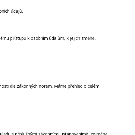
bních údajů.
lému přístupu k osobním údajům, k jejich změně,
nnosti dle zákonných norem. Máme přehled o celém
souladu s příslušnými zákonnými ustanoveními), zejména