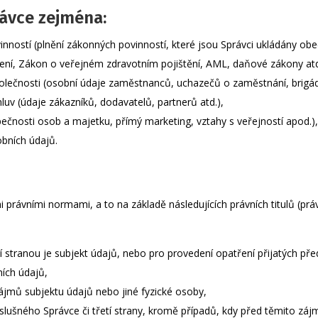
rávce zejména:
inností (plnění zákonných povinností, které jsou Správci ukládány o
čení, Zákon o veřejném zdravotním pojištění, AML, daňové zákony atd
polečnosti (osobní údaje zaměstnanců, uchazečů o zaměstnání, brigádn
luv (údaje zákazníků, dodavatelů, partnerů atd.),
čnosti osob a majetku, přímý marketing, vztahy s veřejností apod.),
bních údajů.
právními normami, a to na základě následujících právních titulů (práv
ní stranou je subjekt údajů, nebo pro provedení opatření přijatých p
ních údajů,
ájmů subjektu údajů nebo jiné fyzické osoby,
slušného Správce či třetí strany, kromě případů, kdy před těmito zá