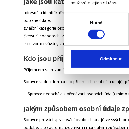
Jaké jsou kategorie osobních úda
používáte jejich služby.
adresné a identifikační údaje sloužící k jednoznačné a n
Výběr
popisné údaje,
Nutné
souhlasu
zvláštní kategorie osobních údajů – tzn. takové osobní 
členství v odborech, zdravotním stavu či o sexuálním živ
jsou zpracovávány za účelem jedinečné identifikace fyzi
Kdo jsou příjemci osobních údaj
Odmítnout
Příjemcem se rozumí fyzické nebo právnické osoby, orgá
Správce vede informace o příjemcích osobních údajů, při
U Správce nedochází k předávání osobních údajů mimo 
Jakým způsobem osobní údaje z
Správce provádí zpracování osobních údajů ve svých prov
podobě, a to automatizovaným i manuálním způsobem. Sp