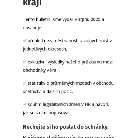
kraji
Tento bulletin jsme vydali v
srpnu 2025
a
obsahuje:
✅ přehled nezaměstnanosti a volných míst v
jednotlivých okresech
,
✅ exkluzivní výsledky našeho
průzkumu mezi
obchodníky
v kraji,
✅ statistiky o
průměrných mzdách
v obchodu,
účetnictví a dalších pozic,
✅ souhrn
legislativních změn v HR
a návod,
jak se s nimi popasovat.
Nechejte si ho poslat do schránky.