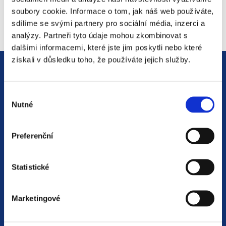
soubory cookie. Informace o tom, jak náš web používáte,
sdílíme se svými partnery pro sociální média, inzerci a
analýzy. Partneři tyto údaje mohou zkombinovat s
dalšími informacemi, které jste jim poskytli nebo které
získali v důsledku toho, že používáte jejich služby.
Výběr
Nutné
souhlasu
Jsme
HR agentura
s pobočkami v
Preferenční
Moravskoslezském kraji
a Polsku. Zakládáme
si na individuálním a férovém přístupu,
Statistické
rychlém jednání a spolehlivosti.
Naší prioritou je vždy
spokojenost zájemce
Marketingové
nebo zájemkyně o zaměstnání
. Na základě
společného rozhovoru se snažíme doporučit