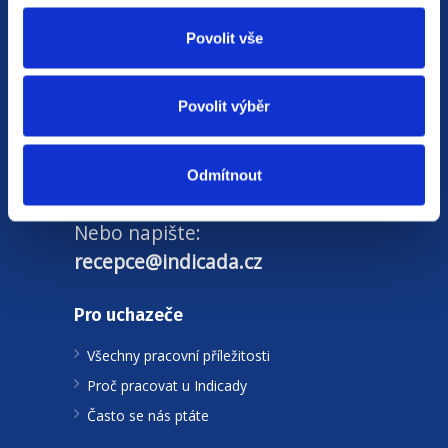
a zprostředkovat tu nejvhodnější pracovní
Povolit vše
nabídku.
Od roku 2014 v nás vložilo důvěru více než
40
Povolit výběr
tisíc uchazečů o práci
. Průměrně nás hodnotí
známkou
4,7 z 5
.
Odmítnout
Volejte zdarma:
800 20 30 90
Nebo napište:
recepce@indicada.cz
Pro uchazeče
Všechny pracovní příležitosti
Proč pracovat u Indicady
Často se nás ptáte