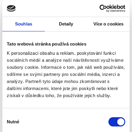
Souhlas
Detaily
Více o cookies
Strážný –
Tato webová stránka používá cookies
ostraha
K personalizaci obsahu a reklam, poskytování funkcí
objektu (m/ž)
sociálních médií a analýze naší návštěvnosti využíváme
soubory cookie. Informace o tom, jak náš web používáte,
– vhodné pro
sdílíme se svými partnery pro sociální média, inzerci a
OZP, ČID/OZZ
analýzy. Partneři tyto údaje mohou zkombinovat s
plný úvazek
dalšími informacemi, které jste jim poskytli nebo které
získali v důsledku toho, že používáte jejich služby.
Více o nabídce
Ostrava
Výběr
17000Kč -
Nutné
souhlasu
20000Kč