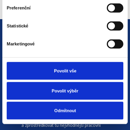
Preferenční
Statistické
Marketingové
Jsme
HR agentura
s pobočkami v
Povolit vše
Moravskoslezském kraji
a Polsku. Zakládáme
si na individuálním a férovém přístupu,
rychlém jednání a spolehlivosti.
Povolit výběr
Naší prioritou je vždy
spokojenost zájemce
nebo zájemkyně o zaměstnání
. Na základě
Odmítnout
společného rozhovoru se snažíme doporučit
a zprostředkovat tu nejvhodnější pracovní