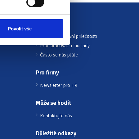
Pro uchazeče
Povolit vše
Všechny pracovní příležitosti
Proč pracovat u Indicady
Často se nás ptáte
Pro firmy
Newsletter pro HR
Může se hodit
Kontaktujte nás
Důležité odkazy