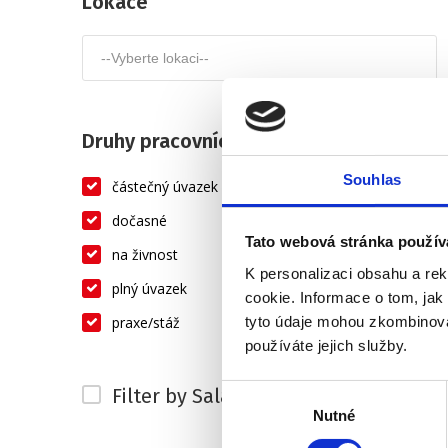
Lokace
Druhy pracovních úvazků
Souhlas
částečný úvazek
dočasné
Tato webová stránka použív
na živnost
K personalizaci obsahu a re
plný úvazek
cookie. Informace o tom, jak
tyto údaje mohou zkombinovat
praxe/stáž
používáte jejich služby.
Výběr
Filter by Salary
Nutné
souhlasu