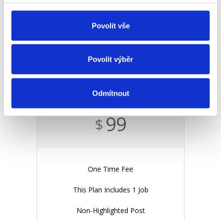
Posted For 60 Days
Povolit vše
Add To Cart
Povolit výběr
Enterprise
Odmítnout
99
$
One Time Fee
This Plan Includes 1 Job
Non-Highlighted Post