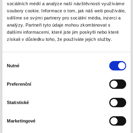
sociálních médií a analýze naší návštěvnosti využíváme
Posted For 30 Days
soubory cookie. Informace o tom, jak náš web používáte,
sdílíme se svými partnery pro sociální média, inzerci a
analýzy. Partneři tyto údaje mohou zkombinovat s
Add To Cart
dalšími informacemi, které jste jim poskytli nebo které
získali v důsledku toho, že používáte jejich služby.
Company
Výběr
Nutné
souhlasu
59
$
Preferenční
Statistické
One Time Fee
This Plan Includes 2 Jobs
Marketingové
Highlighted Job Post