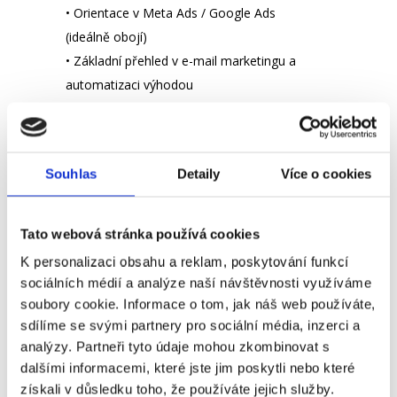
• Orientace v Meta Ads / Google Ads
(ideálně obojí)
• Základní přehled v e-mail marketingu a
automatizaci výhodou
• Schopnost pracovat s daty a dělat z nich
rozhodnutí
• Samostatnost a schopnost dotahovat
Souhlas
Detaily
Více o cookies
věci do konce
Na co se můžete těšit:
Tato webová stránka používá cookies
• Reálný dopad na výkon marketingu a
K personalizaci obsahu a reklam, poskytování funkcí
výsledky projektů
sociálních médií a analýze naší návštěvnosti využíváme
• Prostor zkoušet nové přístupy a nápady
soubory cookie. Informace o tom, jak náš web používáte,
• Žádná zbytečná korporátní agenda
sdílíme se svými partnery pro sociální média, inzerci a
• Příjemné benefity (stravenkový paušál
analýzy. Partneři tyto údaje mohou zkombinovat s
120 Kč / den, doprava, pojištění…)
dalšími informacemi, které jste jim poskytli nebo které
• Věrnostní bonusy a sleva na firemní
získali v důsledku toho, že používáte jejich služby.