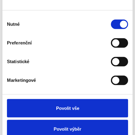
produkty
• Podpora vzdělávání a dalšího rozvoje
Výběr
• Firemní akce a neformální prostředí
Nutné
souhlasu
Doporučte pozici svým přátelům:
Preferenční
Facebook
Statistické
Ucházet se o práci
Marketingové
Přehled nabídky
Povolit vše
Lokace:
Ostrava
Povolit výběr
Pracovní pozice: