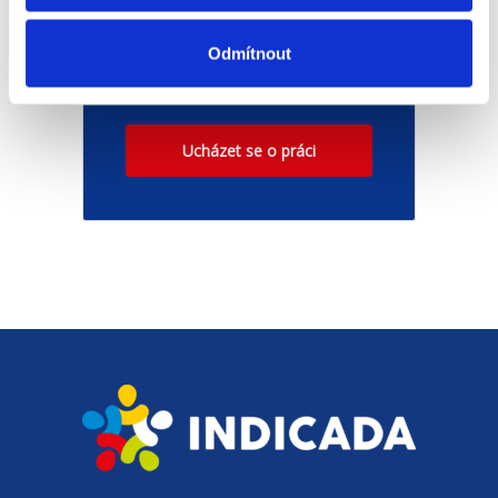
🔶 Marketingový specialista
– performance a kampaně
Odmítnout
(m/ž)
Ucházet se o práci