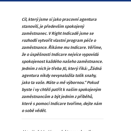
Cíl, který jsme si jako pracovní agentura
stanovili, je především spokojený
zaměstnanec. V Right Indicadě jsme se
rozhodli vytvořit vlastní program péče o
zaměstnance. Říkáme mu Indicare. Věříme,
že o úspěšnosti Indicare nejvíce vypovídá
spokojenost každého našeho zaměstnance.
Jedním z nich je třeba JG, který říká: „Žádná
agentura nikdy nevynaložila tolik snahy,
jako ta vaše. Máte u mě výbornou.“ Pokud
byste i vy chtěli patřit k našim spokojeným
zaměstnancům a být jedním z příběhů,
které s pomocí Indicare tvoříme, dejte nám
o sobě vědět.