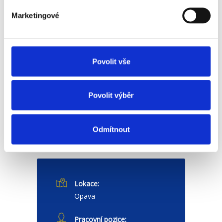
uchazeče z míst:
Marketingové
Opava
Doporučte pozici svým přátelům:
Povolit vše
Facebook
Povolit výběr
Ucházet se o práci
Odmítnout
Přehled nabídky
Lokace:
Opava
Pracovní pozice: