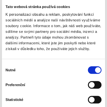
spolupráce s odděleními napříč
závodem (kvalita, údržba atd.),
Tato webová stránka používá cookies
obsluha strojovny chlazení a plynu.
K personalizaci obsahu a reklam, poskytování funkcí
sociálních médií a analýze naší návštěvnosti využíváme
Zaujala Vás tato příležitost? Pošlete nám
soubory cookie. Informace o tom, jak náš web používáte,
svůj životopis a o dalších podrobnostech
sdílíme se svými partnery pro sociální média, inzerci a
se pobavíme na osobní schůzce u nás v
analýzy. Partneři tyto údaje mohou zkombinovat s
dalšími informacemi, které jste jim poskytli nebo které
kanceláři.
získali v důsledku toho, že používáte jejich služby.
Nechte nám kontakt a my Vám zavoláme,
Výběr
nebo si pro více informací volejte na tel.:
Nutné
souhlasu
+420 602 562 942
Preferenční
Tato pracovní nabídka
Statistické
je vhodná pro