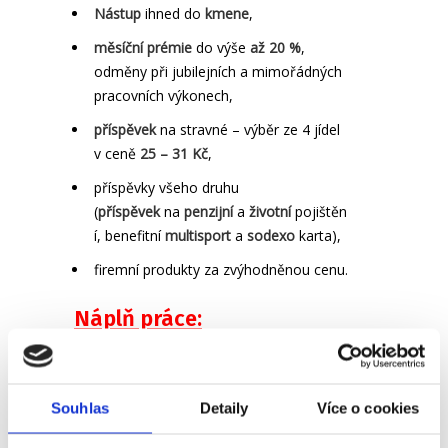
Nástup
ihned do
kmene
,
měsíční prémie
do výše
až 20 %
,
odměny při jubilejních a mimořádných
pracovních výkonech,
příspěvek
na stravné – výběr ze 4 jídel
v ceně
25 – 31 Kč
,
příspěvky všeho druhu
(
příspěvek
na
penzijní
a
životní
pojištěn
í, benefitní
multisport
a
sodexo
karta),
firemní produkty za zvýhodněnou cenu.
Náplň práce:
Samostatná preventivní údržba,
nastavení či seřízení, včetně řešení
Souhlas
Detaily
Více o cookies
nutných oprav,