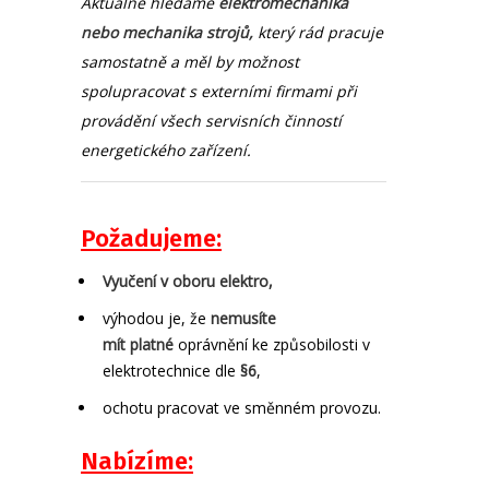
Aktuálně hledáme
elektromechanika
nebo mechanika strojů,
který rád pracuje
samostatně a měl by možnost
spolupracovat s externími firmami při
provádění všech servisních činností
energetického zařízení.
Požadujeme:
Vyučení v oboru elektro,
výhodou je, že
nemusíte
mít
platné
oprávnění ke způsobilosti v
elektrotechnice dle
§6
,
ochotu pracovat ve směnném provozu.
Nabízíme: