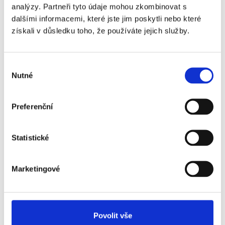
analýzy. Partneři tyto údaje mohou zkombinovat s
dalšími informacemi, které jste jim poskytli nebo které
získali v důsledku toho, že používáte jejich služby.
Tato pracovní nabídka
je vhodná pro
Výběr
uchazeče z míst:
Nutné
souhlasu
Karviná
Preferenční
Doporučte pozici svým přátelům:
Statistické
Facebook
Marketingové
Ucházet se o práci
Přehled nabídky
Povolit vše