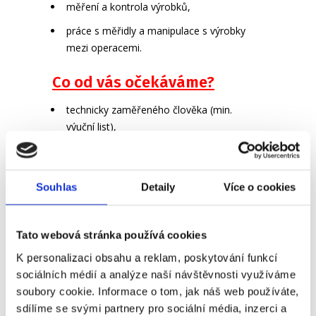
měření a kontrola výrobků,
práce s měřidly a manipulace s výrobky
mezi operacemi.
Co od vás očekáváme?
technicky zaměřeného člověka (min.
výuční list),
někoho, kdo se neztratí ve výkresech
ani na PC,
Souhlas
Detaily
Více o cookies
s ochotou pracovat ve 3směnném
provozu.
Tato webová stránka používá cookies
Zaujala vás tato pracovní pozice?
Neváhejte a přihlaste se prostřednictvím
K personalizaci obsahu a reklam, poskytování funkcí
sociálních médií a analýze naší návštěvnosti využíváme
tlačítka Odpovědět. Do 24 hodin se vám
soubory cookie. Informace o tom, jak náš web používáte,
ozveme!
Nebo taky můžete zavolat na 704
sdílíme se svými partnery pro sociální média, inzerci a
241 368.