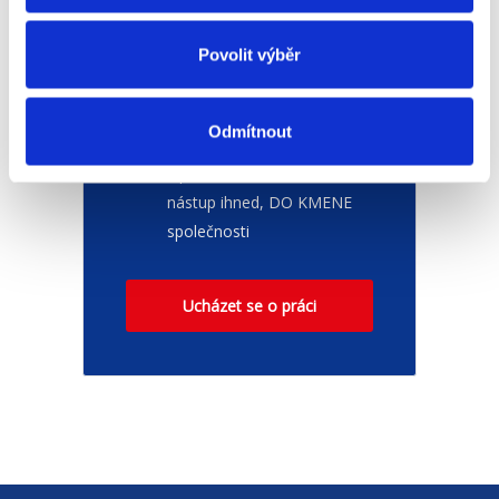
Povolit výběr
Lokace:
Kdekoli
Odmítnout
Pracovní pozice:
Operátor/-ka s měřením,
nástup ihned, DO KMENE
společnosti
Ucházet se o práci