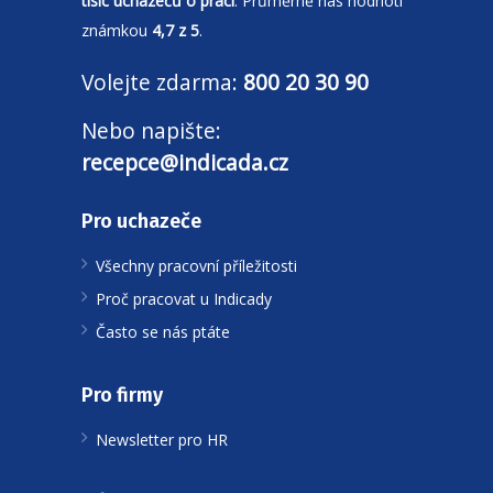
tisíc uchazečů o práci
. Průměrně nás hodnotí
známkou
4,7 z 5
.
Volejte zdarma:
800 20 30 90
Nebo napište:
recepce@indicada.cz
Pro uchazeče
Všechny pracovní příležitosti
Proč pracovat u Indicady
Často se nás ptáte
Pro firmy
Newsletter pro HR