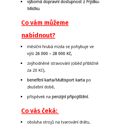
výborná dopravní dostupnost z Frýdku-
Místku
.
Co vám můžeme
nabídnout?
měsíční hrubá mzda se pohybuje ve
výši
26 000 – 28 000 Kč,
zvýhodněné stravování (oběd přibližně
za 20 Kč),
benefitní karta/Multisport karta
po
zkušební době,
příspěvek na
penzijní připojištění.
Co vás čeká:
obsluha strojů na tvarování drátu,