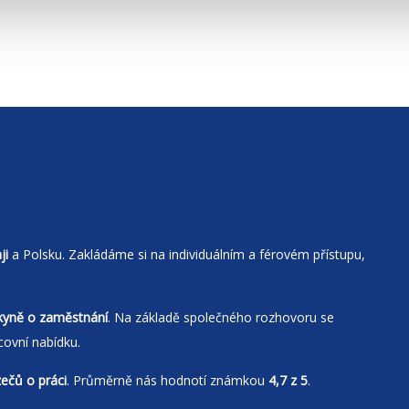
ji
a Polsku. Zakládáme si na individuálním a férovém přístupu,
kyně o zaměstnání
. Na základě společného rozhovoru se
covní nabídku.
zečů o práci
. Průměrně nás hodnotí známkou
4,7 z 5
.