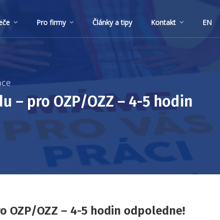
eče
Pro firmy
Články a tipy
Kontakt
EN
áce
du – pro OZP/OZZ – 4-5 hodin
ro OZP/OZZ – 4-5 hodin odpoledne!