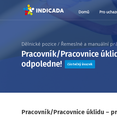
Domů
Pro uchaz
Dělnické pozice
/
Řemeslné a manuální pr
Pracovník/Pracovnice úkli
odpoledne!
částečný úvazek
Pracovník/Pracovnice úklidu – p