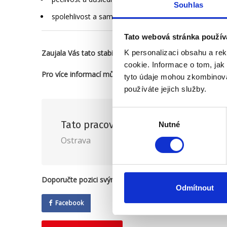
Souhlas
spolehlivost a samostatnost
Tato webová stránka použív
Zaujala Vás tato stabilní pracovní pozice do kmene spole
K personalizaci obsahu a re
cookie. Informace o tom, jak
Pro více informací můžete zavolat na +420 704 241 368.
tyto údaje mohou zkombinovat
používáte jejich služby.
Výběr
Tato pracovní nabídka je vhodná pro
Nutné
souhlasu
Ostrava
Doporučte pozici svým přátelům:
Odmítnout
Facebook