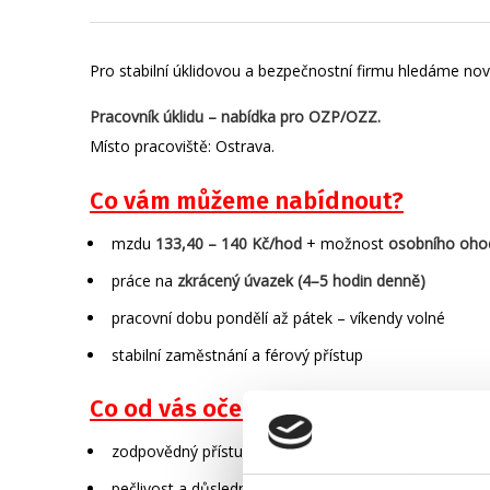
Pro stabilní úklidovou a bezpečnostní firmu hledáme nov
Pracovník úklidu – nabídka pro OZP/OZZ.
Místo pracoviště: Ostrava.
Co vám můžeme nabídnout?
mzdu
133,40 – 140 Kč/hod
+ možnost
osobního ohod
práce na
zkrácený úvazek (4–5 hodin denně)
pracovní dobu pondělí až pátek – víkendy volné
stabilní zaměstnání a férový přístup
Co od vás očekáváme?
zodpovědný přístup k práci
pečlivost a důslednost