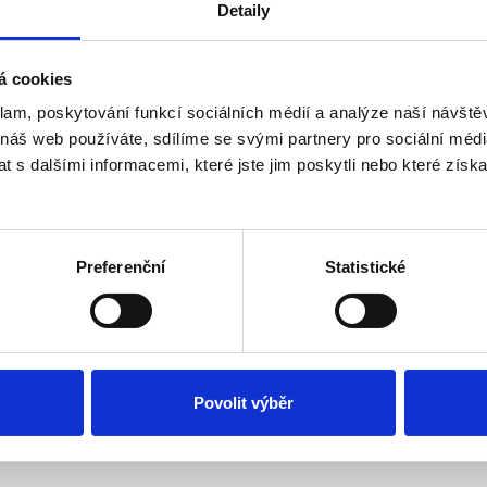
Detaily
á cookies
čnosti? Nečekejte na nic a zašlete svůj životopis.
klam, poskytování funkcí sociálních médií a analýze naší návšt
 náš web používáte, sdílíme se svými partnery pro sociální média
 s dalšími informacemi, které jste jim poskytli nebo které získa
 uchazeče z míst:
Preferenční
Statistické
Povolit výběr