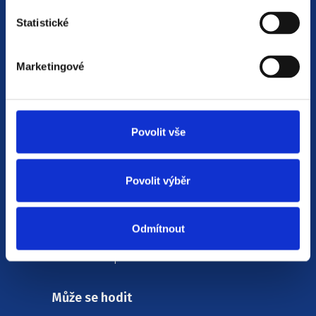
Statistické
Volejte zdarma:
800 20 30 90
Nebo napište:
Marketingové
recepce@indicada.cz
Pro uchazeče
Povolit vše
Všechny pracovní příležitosti
Proč pracovat u Indicady
Povolit výběr
Často se nás ptáte
Pro firmy
Odmítnout
Newsletter pro HR
Může se hodit