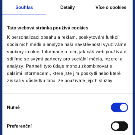
Souhlas
Detaily
Více o cookies
Tato webová stránka používá cookies
Jsme
HR agentura
s pobočkami v
K personalizaci obsahu a reklam, poskytování funkcí
Moravskoslezském kraji
a Polsku. Zakládáme
sociálních médií a analýze naší návštěvnosti využíváme
si na individuálním a férovém přístupu,
soubory cookie. Informace o tom, jak náš web používáte,
rychlém jednání a spolehlivosti.
sdílíme se svými partnery pro sociální média, inzerci a
analýzy. Partneři tyto údaje mohou zkombinovat s
Naší prioritou je vždy
spokojenost zájemce
dalšími informacemi, které jste jim poskytli nebo které
nebo zájemkyně o zaměstnání
. Na základě
získali v důsledku toho, že používáte jejich služby.
společného rozhovoru se snažíme doporučit
a zprostředkovat tu nejvhodnější pracovní
Výběr
nabídku.
Nutné
souhlasu
Od roku 2014 v nás vložilo důvěru více než
40
tisíc uchazečů o práci
. Průměrně nás hodnotí
Preferenční
známkou
4,7 z 5
.