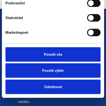
Preferenční
Statistické
Marketingové
Jsme
HR agentura
s pobočkami v
Moravskoslezském kraji
a Polsku. Zakládáme
Povolit vše
si na individuálním a férovém přístupu,
rychlém jednání a spolehlivosti.
Povolit výběr
Naší prioritou je vždy
spokojenost zájemce
nebo zájemkyně o zaměstnání
. Na základě
Odmítnout
společného rozhovoru se snažíme doporučit
a zprostředkovat tu nejvhodnější pracovní
nabídku.