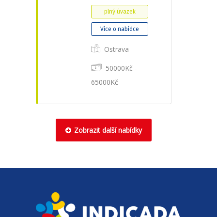
plný úvazek
Více o nabídce
Ostrava
50000Kč -
65000Kč
Zobrazit další nabídky