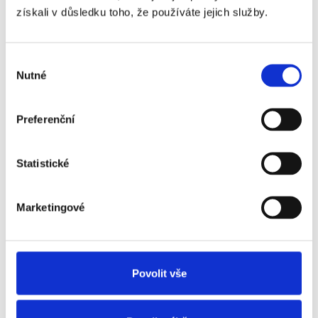
Více o nabídce
získali v důsledku toho, že používáte jejich služby.
Ostrava
Výběr
Nutné
souhlasu
ERP/Application
Engineer ve
Preferenční
výrobě
Statistické
plný úvazek
Více o nabídce
Marketingové
Frýdek-Místek
Povolit vše
🔶 Obchodní
ředitel ve
stavebnictví –