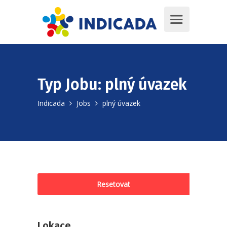
Typ Jobu:
plný úvazek
Indicada
Jobs
plný úvazek
Resetovat
Lokace