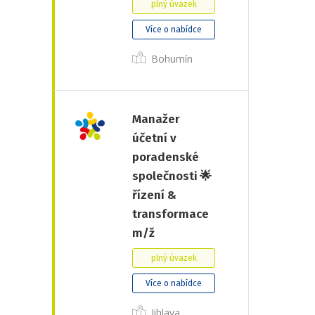
plný úvazek
Více o nabídce
Bohumín
Manažer
účetní v
poradenské
společnosti 🌟
řízení &
transformace
m/ž
plný úvazek
Více o nabídce
Jihlava