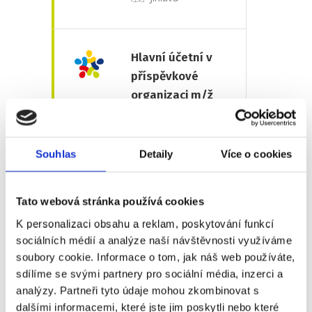
Hlavní účetní v
příspěvkové
organizaci m/ž
plný úvazek
Více o nabídce
Souhlas
Detaily
Více o cookies
Bruntál
Tato webová stránka používá cookies
K personalizaci obsahu a reklam, poskytování funkcí
Inženýr/ka
sociálních médií a analýze naší návštěvnosti využíváme
zákaznické
soubory cookie. Informace o tom, jak náš web používáte,
kvality – BMW
sdílíme se svými partnery pro sociální média, inzerci a
analýzy. Partneři tyto údaje mohou zkombinovat s
plný úvazek
dalšími informacemi, které jste jim poskytli nebo které