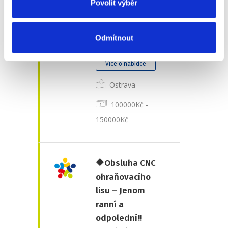
Povolit výběr
až 150 000 kč
(m/ž)
Odmítnout
plný úvazek
Více o nabídce
Ostrava
100000Kč -
150000Kč
🔶Obsluha CNC
ohraňovacího
lisu – Jenom
ranní a
odpolední!!