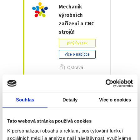
Mechanik
výrobních
zařízení a CNC
strojů!
plný úvazek
Více o nabídce
Ostrava
Elektromechanik
Souhlas
Detaily
Více o cookies
– 7,5 hodinové
směny
Tato webová stránka používá cookies
plný úvazek
K personalizaci obsahu a reklam, poskytování funkcí
Více o nabídce
sociálních médií a analýze naší návštěvnosti využíváme