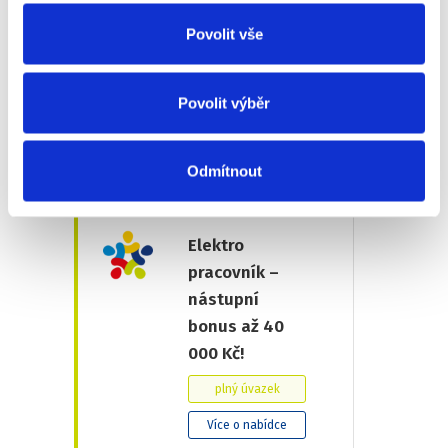
podmínkou (m/
Povolit vše
ž)
plný úvazek
Povolit výběr
Více o nabídce
Opava
Odmítnout
Elektro
pracovník –
nástupní
bonus až 40
000 Kč!
plný úvazek
Více o nabídce