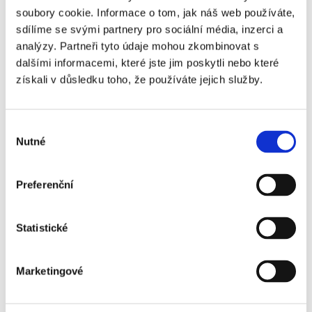
soubory cookie. Informace o tom, jak náš web používáte,
Frýdek-Místek
sdílíme se svými partnery pro sociální média, inzerci a
analýzy. Partneři tyto údaje mohou zkombinovat s
dalšími informacemi, které jste jim poskytli nebo které
Elektromechanik
získali v důsledku toho, že používáte jejich služby.
– práce v čistém
a
Výběr
klimatizovaném
Nutné
souhlasu
prostředí!
plný úvazek
Preferenční
Více o nabídce
Ostrava
Statistické
Marketingové
Elektromechanik
– vyhláška není