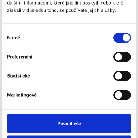
dalšími informacemi, které jste jim poskytli nebo které
V. Spolupráce s pracovní
získali v důsledku toho, že používáte jejich služby.
agenturou
Výběr
Nebojte se oslovit důvěryhodnou
Nutné
souhlasu
regionální agenturu práce, která má dobré
recenze. Personalisté Vám mohou otevřít
Preferenční
dveře i do firem, které zrovna nejsou
aktivní při hledání nových zaměstnanců,
ale přesto je přijímají.
Statistické
Po pohovoru si Vás personalisté uloží do
Marketingové
databáze. Možná pro Vás momentálně
nebudou mít vhodnou pracovní nabídku,
ale až ji najdou, ozvou se.
Povolit vše
Zužte si svůj výběr – před samotnou reakcí
na pracovní nabídku vše dobře promyslete.