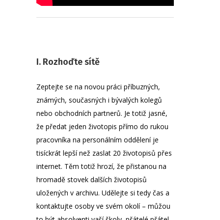
I. Rozhoďte sítě
Zeptejte se na novou práci příbuzných,
známých, současných i bývalých kolegů
nebo obchodních partnerů.
Je totiž jasné,
že předat jeden životopis přímo do rukou
pracovníka na personálním oddělení je
tisíckrát lepší než zaslat 20 životopisů přes
internet. Těm totiž hrozí, že přistanou na
hromadě stovek dalších životopisů
uložených v archivu. Udělejte si tedy čas a
kontaktujte osoby ve svém okolí – můžou
to být absolventi vaší školy, přátelé přátel,