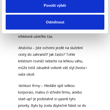
Je nutné si položit klíčové otázky.
Povolit výběr
Dostupnost
– kdy můžete do nové práce
Odmítnout
nastoupit? Když rovnou eliminujete
pracovní nabídky mimo Vaše možnosti,
efektivně ušetříte čas.
Mobilita
– Jste ochotni jezdit na služební
cesty do zahraničí? Jak často? Tohle
kritérium rovněž neberte na lehkou váhu,
může totiž zásadně ovlivnit váš styl života i
vaše okolí.
Velikost firmy
– Hledáte spíš velkou
korporaci, malou či střední firmu, anebo
start-up? Je podstatné si ujasnit tyto
priority.
Bylo by zcela zbytečné hlásit se do