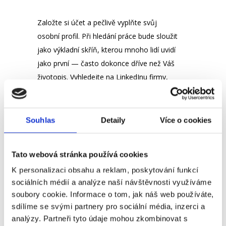
Založte si účet a pečlivě vyplňte svůj
osobní profil. Při hledání práce bude sloužit
jako výkladní skříň, kterou mnoho lidí uvidí
jako první — často dokonce dříve než Váš
životopis. Vyhledejte na LinkedInu firmy,
které Vás zajímají, a začněte je sledovat.
Taky se můžete propojit s klíčovými
personalisty těchto firem. Budou si Vás
Souhlas
Detaily
Více o cookies
později pamatovat. Dokonce jim můžete
napsat zprávu, že jste viděli jejich inzerát a
Tato webová stránka používá cookies
máte o pracovní pozici zájem. Svůj profil
K personalizaci obsahu a reklam, poskytování funkcí
navíc můžete označit jako otevřený k
sociálních médií a analýze naší návštěvnosti využíváme
pracovním příležitostem:
soubory cookie. Informace o tom, jak náš web používáte,
https://www.linkedin.com/help/linkedin/ans
sdílíme se svými partnery pro sociální média, inzerci a
wer/a507508
analýzy. Partneři tyto údaje mohou zkombinovat s