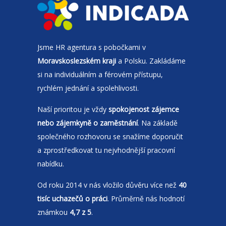
Jsme
HR agentura
s pobočkami v
Moravskoslezském kraji
a Polsku. Zakládáme
si na individuálním a férovém přístupu,
rychlém jednání a spolehlivosti.
Naší prioritou je vždy
spokojenost zájemce
nebo zájemkyně o zaměstnání
. Na základě
společného rozhovoru se snažíme doporučit
a zprostředkovat tu nejvhodnější pracovní
nabídku.
Od roku 2014 v nás vložilo důvěru více než
40
tisíc uchazečů o práci
. Průměrně nás hodnotí
známkou
4,7 z 5
.