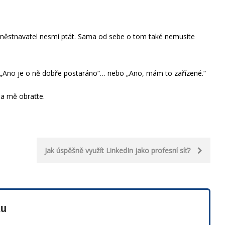
zaměstnavatel nesmí ptát. Sama od sebe o tom také nemusíte
: „Ano je o ně dobře postaráno“… nebo „Ano, mám to zařízené.“
na mě obraťte.
Jak úspěšně využít LinkedIn jako profesní síť?
tu