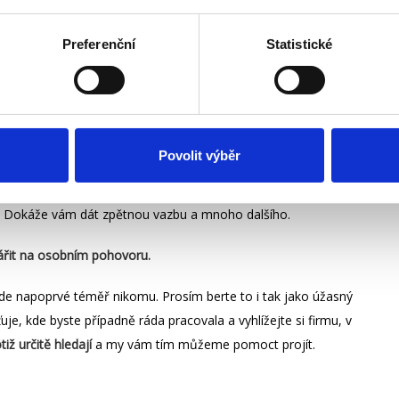
Preferenční
Statistické
bídky práce, můžete si
aktualizovat životopis a LinkedIn profil
.
te se na internetu, jak má takový dobrý CV vypadat a jak se
 si konkrétní příklady toho, co se vám povedlo, využijte
Povolit výběr
odborníkem
! Zkušený personalista vás bude umět navést na
ebevědomím, připomene vám vaši důležitost a jedinečnost.
r! Dokáže vám dát zpětnou vazbu a mnoho dalšího.
azářit na osobním pohovoru.
de napoprvé téměř nikomu. Prosím berte to i tak jako úžasný
uje, kde byste případně ráda pracovala a vyhlížejte si firmu, v
iž určitě hledají
a my vám tím můžeme pomoct projít.