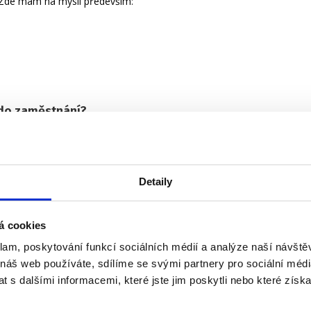
 Zde mám na mysli především:
 do zaměstnání?
 mateřské. Dnes se to dá naštěstí dělat mnoha způsoby!
ných variant vzdělávání, osobnostního rozvoje i profesních
Detaily
á cookies
 třeba
osobní networking
. Prostě si někam vyjděte! Do
nost uvolnit se z rodičovských povinností, navštivte odbornou
klam, poskytování funkcí sociálních médií a analýze naší návšt
 náš web používáte, sdílíme se svými partnery pro sociální média
é práce.
Pamatujte, že všichni jsme jenom lidé a vzájemně se
 s dalšími informacemi, které jste jim poskytli nebo které získa
st se hodí.