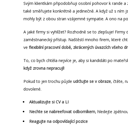
Svým klientkám připodobňuji osobní pohovor k rande a 
také směřujete konkrétně a jedinečně. A když už s ním j
mohly být z obou stran vzájemné sympatie. A ono na po
A jaké firmy si vyhlížet? Rozhodně se to zlepšuje! Firm
zaměstnanecký přístup. Naštěstí mnoho firem, které chtě
ve
flexibilní pracovní době, zkrácených úvazcích všeho d
To, co bych chtěla nejvíce je, aby si kandidáti po mateřs
když zrovna nepracují!
Pokud to jen trochu půjde
udržujte se v obraze
,
čtěte, n
dovolené.
Aktualizujte si CV a LI
Nechte se nabreefovat odborníkem
, hledejte zpětno
Reagujte na odpovídající pozice