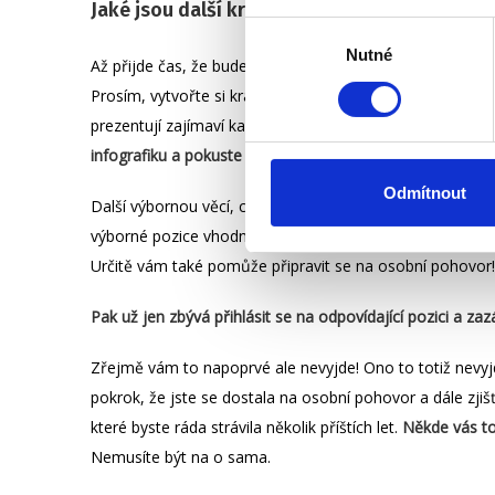
Jaké jsou další kroky k úspěšnému návratu?
Výběr
Nutné
souhlasu
Až přijde čas, že budete chtít, ať vám přichází různé na
Prosím, vytvořte si krásný jedinečný životopis. Inspiruje
prezentují zajímaví kandidáti na LI.
Pochlubte se, najděte
infografiku a pokuste se odlišit.
Odmítnout
Další výbornou věcí, co můžete udělat, je
poradit se s 
výborné pozice vhodné přímo pro vás, umí pomoci se s
Určitě vám také pomůže připravit se na osobní pohovo
Pak už jen zbývá přihlásit se na odpovídající pozici a z
Zřejmě vám to napoprvé ale nevyjde! Ono to totiž nevyj
pokrok, že jste se dostala na osobní pohovor a dále zjišť
které byste ráda strávila několik příštích let.
Někde vás tot
Nemusíte být na o sama.