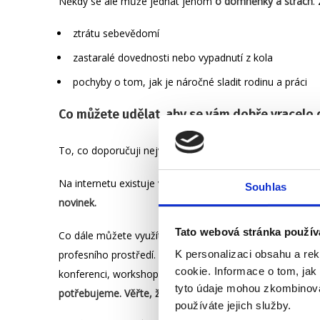
Někdy se ale může jednat jenom
o domněnky a strach
.
ztrátu sebevědomí
zastaralé dovednosti nebo vypadnutí z kola
pochyby o tom, jak je náročné sladit rodinu a práci
Co můžete udělat, aby se vám dobře vracelo
To, co doporučuji nejvíce je udržovat se v obraze i při
Na internetu existuje velké množství
placených i neplace
Souhlas
novinek.
Tato webová stránka použív
Co dále můžete využít jsou různé druhy
podcastů
,
anebo
profesního prostředí. Pokud budete mít jenom chvíli mož
K personalizaci obsahu a re
cookie. Informace o tom, jak
konferenci, workshop nebo jen tak se zastavte do býval
tyto údaje mohou zkombinovat
potřebujeme. Věřte, že někde vás hledají a každá známo
používáte jejich služby.