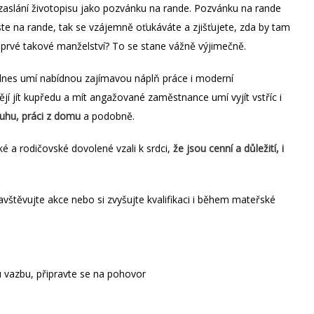
zaslání životopisu jako pozvánku na rande. Pozvánku na rande
ste na rande, tak se vzájemně oťukáváte a zjišťujete, zda by tam
prvé takové manželství? To se stane vážně výjimečně.
y dnes umí nabídnou zajímavou náplň práce i moderní
jí jít kupředu a mít angažované zaměstnance umí vyjít vstříc i
ruhu, práci z domu
a podobně.
ké a rodičovské dovolené vzali k srdci,
že jsou cenní a důležití, i
avštěvujte akce nebo si zvyšujte kvalifikaci i během mateřské
u vazbu, připravte se na pohovor