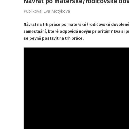
Návrat po mateřské/rodičovské dov
Publikoval
Eva Motyková
Návrat na trh práce po mateřské/rodičovské dovolené m
zaměstnání, které odpovídá novým prioritám? Eva si pro
se pevně postavit na trh práce.