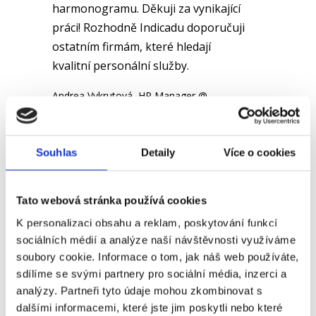
harmonogramu. Děkuji za vynikající
práci! Rozhodně Indicadu doporučuji
ostatním firmám, které hledají
kvalitní personální služby.
Andrea Vykrutová, HR Manager @
Semperflex Optimit s.r.o.
Souhlas
Detaily
Více o cookies
Post
Tato webová stránka používá cookies
Kamila Píšťková, HR Specialist @
WITKOWITZ ENVI, a.s.
K personalizaci obsahu a reklam, poskytování funkcí
navigation
sociálních médií a analýze naší návštěvnosti využíváme
soubory cookie. Informace o tom, jak náš web používáte,
Lucie Nováková, Czech Bakery
sdílíme se svými partnery pro sociální média, inzerci a
Cluster People Lead @ Mondelez CR
analýzy. Partneři tyto údaje mohou zkombinovat s
Biscuit Production s.r.o.
dalšími informacemi, které jste jim poskytli nebo které