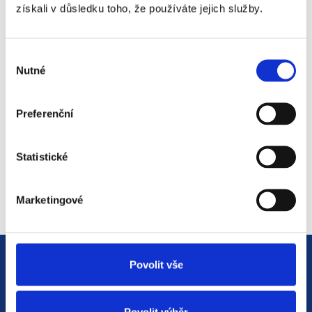
získali v důsledku toho, že používáte jejich služby.
Výběr
Přihlaste se k našemu
Nutné
souhlasu
mailing listu
Preferenční
*
Sem zadejte Váš email
Statistické
Marketingové
Povolit vše