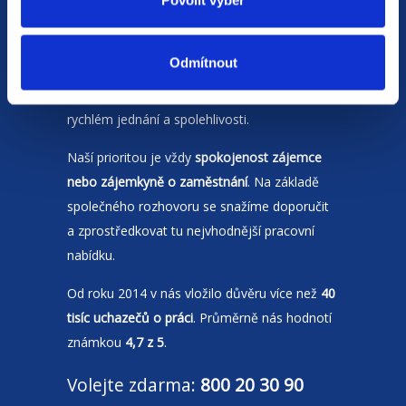
Povolit výběr
Jsme
HR agentura
s pobočkami v
Odmítnout
Moravskoslezském kraji
a Polsku. Zakládáme
si na individuálním a férovém přístupu,
rychlém jednání a spolehlivosti.
Naší prioritou je vždy
spokojenost zájemce
nebo zájemkyně o zaměstnání
. Na základě
společného rozhovoru se snažíme doporučit
a zprostředkovat tu nejvhodnější pracovní
nabídku.
Od roku 2014 v nás vložilo důvěru více než
40
tisíc uchazečů o práci
. Průměrně nás hodnotí
známkou
4,7 z 5
.
Volejte zdarma:
800 20 30 90