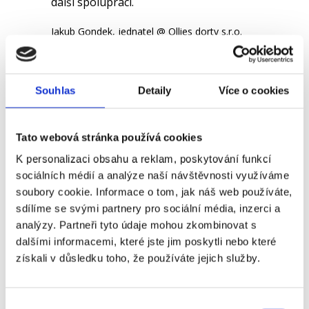
další spolupráci.
Jakub Gondek, jednatel @ Ollies dorty s.r.o.
Souhlas
Detaily
Více o cookies
Post
Michaela Dudová
Tato webová stránka používá cookies
navigation
Kamila Píšťková, HR Specialist @
K personalizaci obsahu a reklam, poskytování funkcí
WITKOWITZ ENVI, a.s.
sociálních médií a analýze naší návštěvnosti využíváme
soubory cookie. Informace o tom, jak náš web používáte,
sdílíme se svými partnery pro sociální média, inzerci a
analýzy. Partneři tyto údaje mohou zkombinovat s
dalšími informacemi, které jste jim poskytli nebo které
Přihlaste se k našemu
získali v důsledku toho, že používáte jejich služby.
mailing listu
Výběr