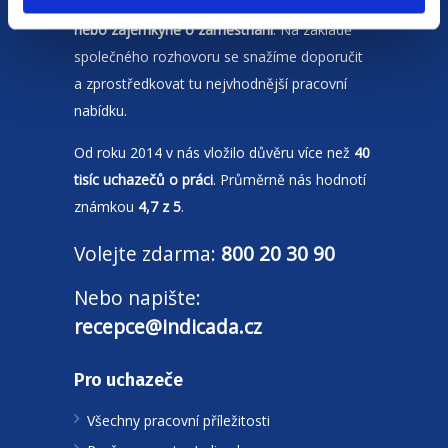
Naší prioritou je vždy
spokojenost zájemce
nebo zájemkyně o zaměstnání
. Na základě
společného rozhovoru se snažíme doporučit
a zprostředkovat tu nejvhodnější pracovní
nabídku.
Od roku 2014 v nás vložilo důvěru více než
40
tisíc uchazečů o práci
. Průměrně nás hodnotí
známkou
4,7 z 5
.
Volejte zdarma:
800 20 30 90
Nebo napište:
recepce@indicada.cz
Pro uchazeče
Všechny pracovní příležitosti