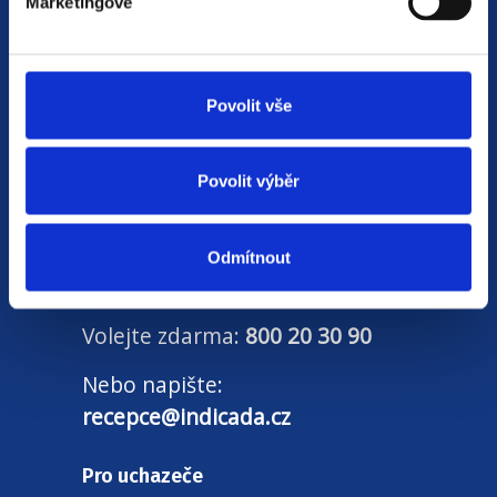
Marketingové
rychlém jednání a spolehlivosti.
Naší prioritou je vždy
spokojenost zájemce
nebo zájemkyně o zaměstnání
. Na základě
Povolit vše
společného rozhovoru se snažíme doporučit
a zprostředkovat tu nejvhodnější pracovní
nabídku.
Povolit výběr
Od roku 2014 v nás vložilo důvěru více než
40
tisíc uchazečů o práci
. Průměrně nás hodnotí
Odmítnout
známkou
4,7 z 5
.
Volejte zdarma:
800 20 30 90
Nebo napište:
recepce@indicada.cz
Pro uchazeče