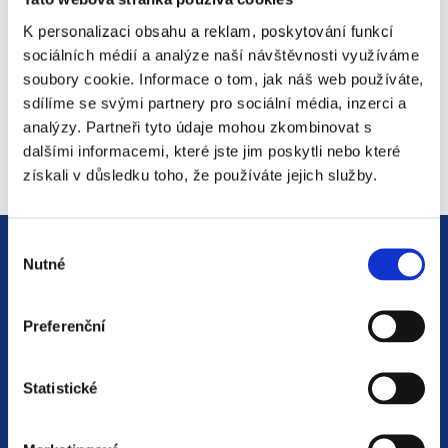
mailing listu
K personalizaci obsahu a reklam, poskytování funkcí
sociálních médií a analýze naší návštěvnosti využíváme
*
Sem zadejte Váš email
soubory cookie. Informace o tom, jak náš web používáte,
sdílíme se svými partnery pro sociální média, inzerci a
analýzy. Partneři tyto údaje mohou zkombinovat s
dalšími informacemi, které jste jim poskytli nebo které
získali v důsledku toho, že používáte jejich služby.
Výběr
Nutné
souhlasu
Preferenční
Jsme
HR agentura
s pobočkami v
Statistické
Moravskoslezském kraji
a Polsku. Zakládáme
si na individuálním a férovém přístupu,