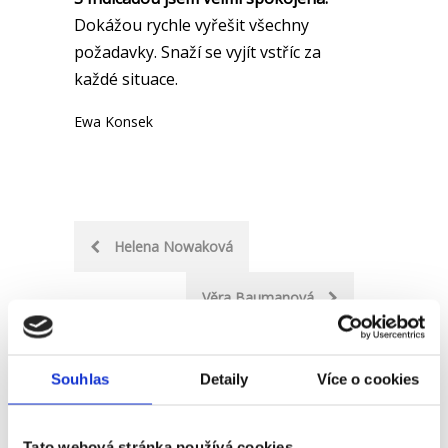
Dokážou rychle vyřešit všechny
požadavky. Snaží se vyjít vstříc za
každé situace.
Ewa Konsek
Post
Helena Nowaková
navigation
Věra Baumanová
Souhlas
Detaily
Více o cookies
Přihlaste se k našemu
Tato webová stránka používá cookies