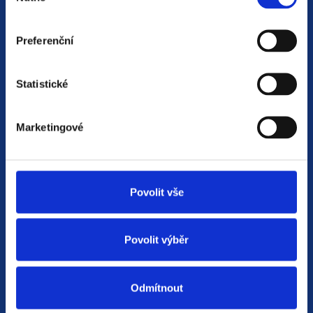
nebo zájemkyně o zaměstnání
. Na základě
společného rozhovoru se snažíme doporučit
Preferenční
a zprostředkovat tu nejvhodnější pracovní
nabídku.
Statistické
Od roku 2014 v nás vložilo důvěru více než
40
tisíc uchazečů o práci
. Průměrně nás hodnotí
známkou
4,7 z 5
.
Marketingové
Volejte zdarma:
800 20 30 90
Nebo napište:
Povolit vše
recepce@indicada.cz
Povolit výběr
Pro uchazeče
Všechny pracovní příležitosti
Odmítnout
Proč pracovat u Indicady