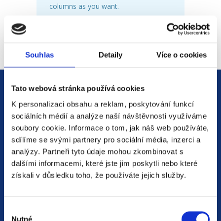
columns as you want.
Three Tables
Souhlas
Detaily
Více o cookies
Tato webová stránka používá cookies
K personalizaci obsahu a reklam, poskytování funkcí
sociálních médií a analýze naší návštěvnosti využíváme
soubory cookie. Informace o tom, jak náš web používáte,
sdílíme se svými partnery pro sociální média, inzerci a
Jsme
HR agentura
s pobočkami v
analýzy. Partneři tyto údaje mohou zkombinovat s
Moravskoslezském kraji
a Polsku. Zakládáme
dalšími informacemi, které jste jim poskytli nebo které
získali v důsledku toho, že používáte jejich služby.
si na individuálním a férovém přístupu,
rychlém jednání a spolehlivosti.
Výběr
Naší prioritou je vždy
spokojenost zájemce
Nutné
souhlasu