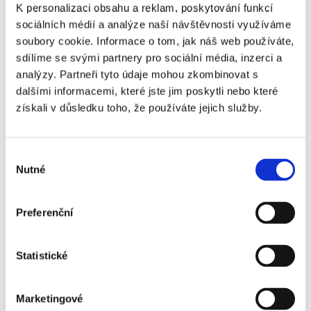
Řidič/-ka?
K personalizaci obsahu a reklam, poskytování funkcí
sociálních médií a analýze naší návštěvnosti využíváme
Návoz automobilů do haly na finální
soubory cookie. Informace o tom, jak náš web používáte,
kontrolu.
sdílíme se svými partnery pro sociální média, inzerci a
Lepení plachet proti poškrábání na
analýzy. Partneři tyto údaje mohou zkombinovat s
kapotu a na střechu.
dalšími informacemi, které jste jim poskytli nebo které
získali v důsledku toho, že používáte jejich služby.
Lehká a čistá práce.
Co očekáváme od vás?
Výběr
Nutné
souhlasu
Ochotu pracovat ve 3směnném
provozu s volnými víkendy.
Preferenční
Dobrý zrak a zdravotní stav.
Řidičský průkaz sk. B a být aktivním
Statistické
řidičem
.
Marketingové