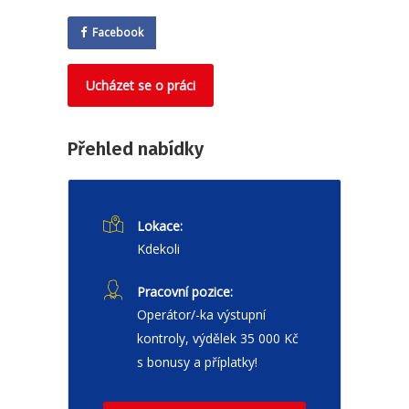
Facebook
Ucházet se o práci
Přehled nabídky
Lokace:
Kdekoli
Pracovní pozice:
Operátor/-ka výstupní
kontroly, výdělek 35 000 Kč
s bonusy a příplatky!