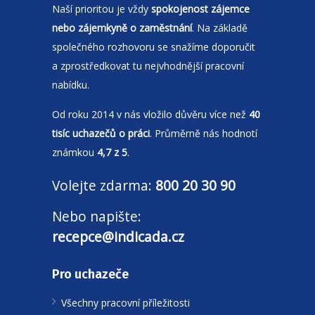
Naší prioritou je vždy
spokojenost zájemce
nebo zájemkyně o zaměstnání
. Na základě
společného rozhovoru se snažíme doporučit
a zprostředkovat tu nejvhodnější pracovní
nabídku.
Od roku 2014 v nás vložilo důvěru více než
40
tisíc uchazečů o práci
. Průměrně nás hodnotí
známkou
4,7 z 5
.
Volejte zdarma:
800 20 30 90
Nebo napište:
recepce@indicada.cz
Pro uchazeče
Všechny pracovní příležitosti