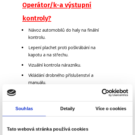
Operátor/k-a výstupní
kontroly?
Návoz automobilů do haly na finální
kontrolu.
Lepení plachet proti poškrábání na
kapotu a na střechu.
Vizuální kontrola nárazníku.
Vkládání drobného příslušenství a
manuálu.
Kontrola interiéru vozidla.
Fyzicky méně náročná práce vhodná
Souhlas
Detaily
Více o cookies
také pro ženy.
Co vás čeká na pozici
Tato webová stránka používá cookies