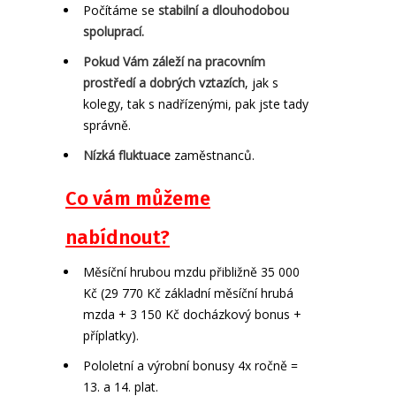
Počítáme se
stabilní a dlouhodobou
spoluprací.
Pokud Vám záleží na pracovním
prostředí a dobrých vztazích
, jak s
kolegy, tak s nadřízenými, pak jste tady
správně.
Nízká fluktuace
zaměstnanců.
Co vám můžeme
nabídnout?
Měsíční hrubou mzdu přibližně 35 000
Kč (29 770 Kč základní měsíční hrubá
mzda + 3 150 Kč docházkový bonus +
příplatky).
Pololetní a výrobní bonusy 4x ročně =
13. a 14. plat.