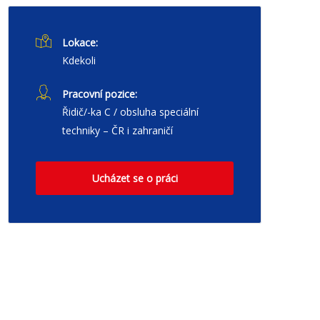
Lokace:
Kdekoli
Pracovní pozice:
Řidič/-ka C / obsluha speciální
techniky – ČR i zahraničí
Ucházet se o práci