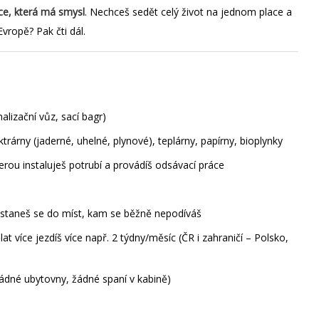
áce, která má smysl
. Nechceš sedět celý život na jednom place a
vropě? Pak čti dál.
lizační vůz, sací bagr)
rárny (jaderné, uhelné, plynové), teplárny, papírny, bioplynky
erou instaluješ potrubí a provádíš odsávací práce
dostaneš se do míst, kam se běžně nepodíváš
at více jezdíš více např. 2 týdny/měsíc (ČR i zahraničí – Polsko,
žádné ubytovny, žádné spaní v kabině)