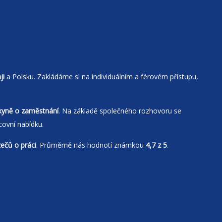
ji
a Polsku. Zakládáme si na individuálním a férovém přístupu,
kyně o zaměstnání
. Na základě společného rozhovoru se
covní nabídku.
zečů o práci
. Průměrně nás hodnotí známkou
4,7 z 5
.