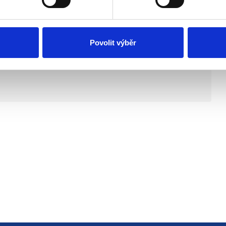
se ozveme.
Povolit výběr
 uchazeče z míst: