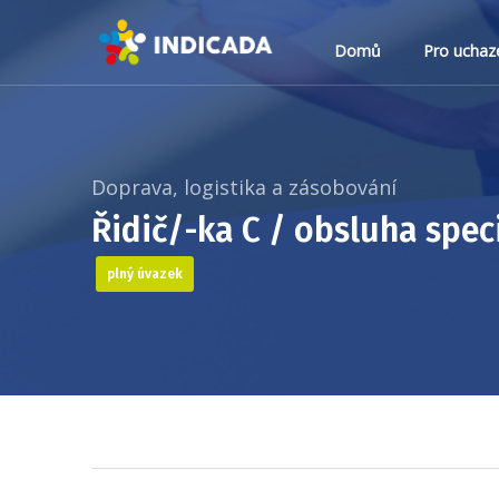
Domů
Pro uchaz
Doprava, logistika a zásobování
Řidič/-ka C / obsluha speci
plný úvazek