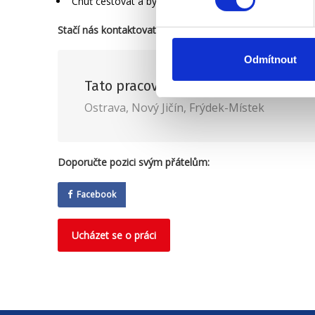
Chuť cestovat a být klidně
2 týdny mimo domov
.
Stačí nás kontaktovat prostřednictvím formuláře a my 
Odmítnout
Tato pracovní nabídka je vhodná pro
Ostrava, Nový Jičín, Frýdek-Místek
Doporučte pozici svým přátelům:
Facebook
Ucházet se o práci