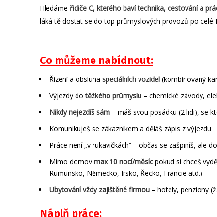
Hledáme
řidiče C, kterého baví technika, cestování a pr
láká tě dostat se do top průmyslových provozů po celé E
Co můžeme nabídnout:
Řízení a obsluha
speciálních vozidel
(kombinovaný kana
Výjezdy do
těžkého průmyslu
– chemické závody, elekt
Nikdy nejezdíš sám
– máš svou posádku (2 lidi), se kt
Komunikuješ se zákazníkem a děláš zápis z výjezdu
Práce není „v rukavičkách“ – občas se zašpiníš, ale 
Mimo domov
max 10 nocí/měsíc
pokud si chceš vyděl
Rumunsko, Německo, Irsko, Řecko, Francie atd.)
Ubytování vždy zajištěné firmou
– hotely, penziony (
Náplň práce: