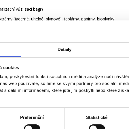
lizační vůz, sací bagr)
rárny (jaderné, uhelné, plynové), teplárny, papírny, bioplynky
erou instaluješ potrubí a provádíš odsávací práce
dostaneš se do míst, kam se běžně nepodíváš
Detaily
at více jezdíš více např. 2 týdny/měsíc (ČR i zahraničí – Polsko,
á cookies
žádné ubytovny, žádné spaní v kabině)
klam, poskytování funkcí sociálních médií a analýze naší návšt
 náš web používáte, sdílíme se svými partnery pro sociální média
 s dalšími informacemi, které jste jim poskytli nebo které získa
 dodělat)
Preferenční
Statistické