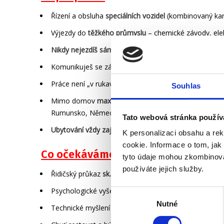
Řízení a obsluha
speciálních vozidel
(kombinovaný kana
Výjezdy do
těžkého průmyslu
– chemické závody, elekt
Nikdy nejezdíš sám
– máš svou posádku (2 lidi), se kt
Komunikuješ se zákazníkem a děláš zápis z výjezdu
Práce není „v rukavičkách“ – občas se zašpiníš, ale 
Souhlas
Mimo domov
max 10 nocí/měsíc
pokud si chceš vyděl
Rumunsko, Německo, Irsko, Řecko, Francie atd.)
Tato webová stránka použív
Ubytování vždy zajištěné firmou
– hotely, penziony (
K personalizaci obsahu a re
cookie. Informace o tom, jak
Co očekáváme:
tyto údaje mohou zkombinovat
používáte jejich služby.
Řidičský průkaz
sk. C
(E výhodou, případně pomůžeme
Psychologické vyšetření
Výběr
Nutné
souhlasu
Technické myšlení a
prozákaznický přístup