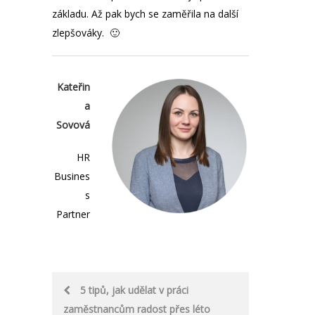
základu. Až pak bych se zaměřila na další
zlepšováky. 🙂
Kateřin
a
Sovová
HR
Busines
s
Partner
Post
5 tipů, jak udělat v práci
zaměstnancům radost přes léto