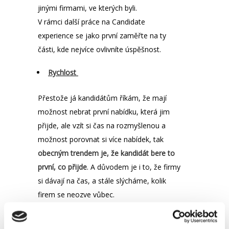
jinými firmami, ve kterých byli.
V rámci další práce na Candidate
experience se jako první zaměřte na ty
části, kde nejvíce ovlivníte úspěšnost.
Rychlost
Přestože já kandidátům říkám, že mají
možnost nebrat první nabídku, která jim
přijde, ale vzít si čas na rozmyšlenou a
možnost porovnat si více nabídek, tak
obecným trendem je, že kandidát bere to
první, co přijde
. A důvodem je i to, že firmy
si dávají na čas, a stále slýcháme, kolik
firem se neozve vůbec.
Proto Vaši obrovskou výhodou může být