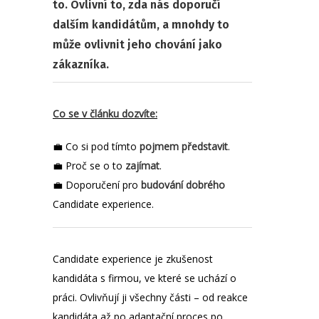
to. Ovlivní to, zda nás doporučí
dalším kandidátům, a mnohdy to
může ovlivnit jeho chování jako
zákazníka.
Co se v článku dozvíte:
💼 Co si pod tímto
pojmem představit
.
💼 Proč se o to
zajímat
.
💼 Doporučení pro
budování dobrého
Candidate experience.
Candidate experience je zkušenost
kandidáta s firmou, ve které se uchází o
práci. Ovlivňují ji všechny části – od reakce
kandidáta až po adaptační proces po