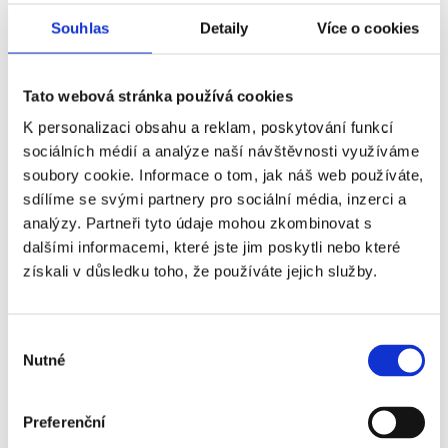
čas ruku v ruce dodržováním slíbených
Souhlas
Detaily
Více o cookies
termínů. Automatizovaný mail po reakci
nás ale nespasí. V rámci mapování procesu
si mapujte také náborové kapacity? Za jak
Tato webová stránka používá cookies
dlouho po reakci kandidáta vyhodnotíte a
K personalizaci obsahu a reklam, poskytování funkcí
zavoláte mu, nebo dáte vědět zamítavé
sociálních médií a analýze naší návštěvnosti využíváme
stanovisko? Zvládnete to do týdne, do 3
soubory cookie. Informace o tom, jak náš web používáte,
dnů, do 2 dnů?
Čím rychleji to bude, tím
sdílíme se svými partnery pro sociální média, inzerci a
lépe pro Vás
. Tím to ale nekončí. Další
analýzy. Partneři tyto údaje mohou zkombinovat s
dalšími informacemi, které jste jim poskytli nebo které
části, jako pohovor, výsledek pohovoru, a
získali v důsledku toho, že používáte jejich služby.
nabídka by také neměly mít velkou
časovou proluku. Zkuste se také zamyslet
nad počtem kol. Nejsem zastánce
Výběr
jednokolových výběrových řízeních, ale
Nutné
souhlasu
není třeba si to komplikovat.
Preferenční
Informovanost