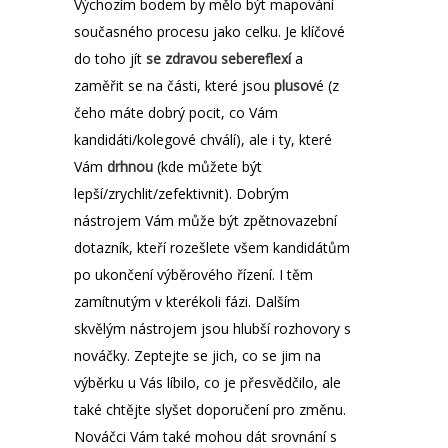
Výchozím bodem by mělo být mapování
současného procesu jako celku. Je klíčové
do toho jít
se zdravou sebereflexí
a
zaměřit se na části, které jsou
plusov
é (z
čeho máte dobrý pocit, co Vám
kandidáti/kolegové chválí), ale i ty, které
Vám
drhnou
(kde můžete být
lepší/zrychlit/zefektivnit). Dobrým
nástrojem Vám může být zpětnovazební
dotazník, kteří rozešlete všem kandidátům
po ukončení výběrového řízení. I těm
zamítnutým v kterékoli fázi. Dalším
skvělým nástrojem jsou hlubší rozhovory s
nováčky. Zeptejte se jich, co se jim na
výběrku u Vás líbilo, co je přesvědčilo, ale
také chtějte slyšet doporučení pro změnu.
Nováčci Vám také mohou dát srovnání s