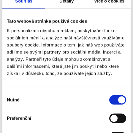
Souhlas
Detaily
Více o cookies
zaměstnavatel nekomunikuje, nebo
mezitím např. zanikl, lze opět doporučit,
aby se zaměstnanec obrátil na OSSZ.
Tato webová stránka používá cookies
Důvěřuj, ale prověřuj!
K personalizaci obsahu a reklam, poskytování funkcí
sociálních médií a analýze naší návštěvnosti využíváme
soubory cookie. Informace o tom, jak náš web používáte,
Věděli jste, že každý občan si může jednou
sdílíme se svými partnery pro sociální média, inzerci a
za rok ověřit, zdali zaměstnavatel zaslal
analýzy. Partneři tyto údaje mohou zkombinovat s
ELDP na ČSSZ? Pro ověření si stačí na
dalšími informacemi, které jste jim poskytli nebo které
ČSSZ zažádat o vyhotovení
získali v důsledku toho, že používáte jejich služby.
„Informativního osobního listu
důchodového pojištění“
, který obsahuje
Výběr
údaje, které za zaměstnance vykázali jeho
Nutné
souhlasu
zaměstnavatelé. Pokud žádost pošle v
červnu a později, může si už zkontrolovat,
Preferenční
že zaměstnavatel zaslal ELDP za uplynulý
rok do evidence ČSSZ a současně provést