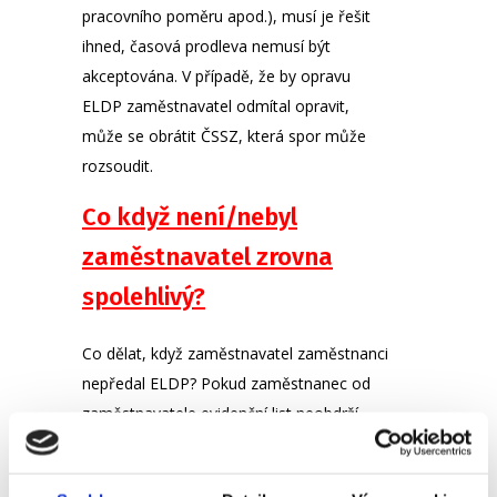
pracovního poměru apod.), musí je řešit
ihned, časová prodleva nemusí být
akceptována. V případě, že by opravu
ELDP zaměstnavatel odmítal opravit,
může se obrátit ČSSZ, která spor může
rozsoudit.
Co když není/nebyl
zaměstnavatel zrovna
spolehlivý?
Co dělat, když zaměstnavatel zaměstnanci
nepředal ELDP? Pokud zaměstnanec od
zaměstnavatele evidenční list neobdrží,
měl by ho požádat, aby tuto svou
zákonnou povinnost splnil. Pokud