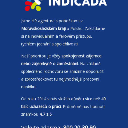
Jsme
HR agentura
s pobočkami v
Moravskoslezském kraji
a Polsku. Zakládáme
si na individuálním a férovém přístupu,
rychlém jednání a spolehlivosti.
Naší prioritou je vždy
spokojenost zájemce
nebo zájemkyně o zaměstnání
. Na základě
společného rozhovoru se snažíme doporučit
a zprostředkovat tu nejvhodnější pracovní
nabídku.
Od roku 2014 v nás vložilo důvěru více než
40
tisíc uchazečů o práci
. Průměrně nás hodnotí
známkou
4,7 z 5
.
Volejte zdarma:
800 20 30 90