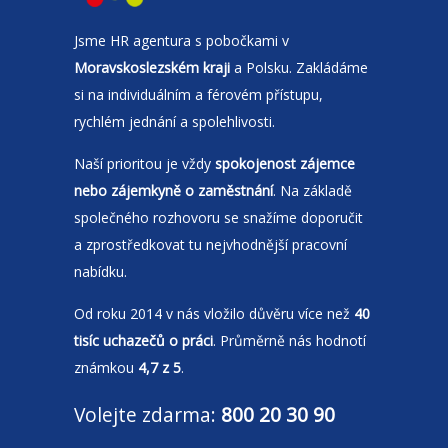
Jsme
HR agentura
s pobočkami v
Moravskoslezském kraji
a Polsku. Zakládáme
si na individuálním a férovém přístupu,
rychlém jednání a spolehlivosti.
Naší prioritou je vždy
spokojenost zájemce
nebo zájemkyně o zaměstnání
. Na základě
společného rozhovoru se snažíme doporučit
a zprostředkovat tu nejvhodnější pracovní
nabídku.
Od roku 2014 v nás vložilo důvěru více než
40
tisíc uchazečů o práci
. Průměrně nás hodnotí
známkou
4,7 z 5
.
Volejte zdarma:
800 20 30 90