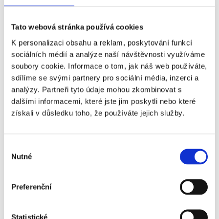
naslouchejte, zodpovídejte jeho otázky.
Odpovídejte
upřímně
a ukažte svou
Tato webová stránka používá cookies
motivaci
, proč chcete pracovní místo
K personalizaci obsahu a reklam, poskytování funkcí
získat. Pokud Vám předává nějaké
sociálních médií a analýze naší návštěvnosti využíváme
informace, nebojte si údaje zapsat, abyste
soubory cookie. Informace o tom, jak náš web používáte,
na ně nezapomněl/a. Ptejte se na otázky,
sdílíme se svými partnery pro sociální média, inzerci a
analýzy. Partneři tyto údaje mohou zkombinovat s
které jsou pro Vás důležité. Dejte ovšem
dalšími informacemi, které jste jim poskytli nebo které
personalistovi prostor a neskákejte do řeči.
získali v důsledku toho, že používáte jejich služby.
Na konci pohovoru se se vší slušností
rozlučte.
Výběr
Nutné
souhlasu
Po pohovoru
Pokud rozhodnutí o Vašem přijetí či
Preferenční
nepřijetí nepadlo hned na pohovoru,
vyčkejte, až Vás bude personalista o
Statistické