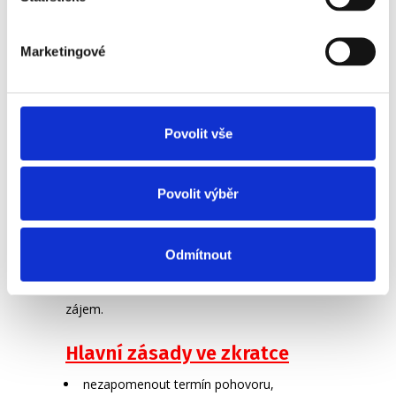
výsledku kontaktovat (tady se Vám bude
opět hodit uložené telefonní číslo – budete
Marketingové
vědět, že Vám volá právě personalista).
Dodržujte sliby
– v případě, že jste se
s personalistou na něčem domluvili
Povolit vše
(například termín testování/vstupní
lékařské prohlídky atd.), dodržte společnou
Povolit výběr
dohodu. Případně se omluvte.
V případě, že se rozhodnete přijmout jinou
Odmítnout
pracovní nabídku, informujte personalistu
o tom, že o pracovní pozici již nemáte
zájem.
Hlavní zásady ve zkratce
nezapomenout termín pohovoru,