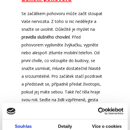
Se začátkem pohovoru může začít stoupat
Vaše nervozita. Z toho si nic nedělejte a
snažte se uvolnit. Důležité je myslet na
pravidla slušného chování
. Před
pohovorem vyplivněte žvýkačku, vypněte
nebo alespoň ztlumte mobilní telefon. Od
první chvíle, co vstoupíte do budovy, se
snažte usmívat, mluvte dostatečně hlasitě
a srozumitelně. Pro začátek stačí pozdravit
a představit se, případně předat životopis,
pokud jej máte sebou. Také řeč těla hraje
svou roli. Seďte na židli vzpřímeně, gesta
používejte přiměřená a dívejte se druhým
do očí. Zbytek se už vyvine sám… 😊
Souhlas
Detaily
Více o cookies
Během pohovoru aktivně personalistovi