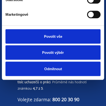
Jsme
HR agentura
s pobočkami v
Marketingové
Moravskoslezském kraji
a Polsku. Zakládáme
si na individuálním a férovém přístupu,
rychlém jednání a spolehlivosti.
Povolit vše
Naší prioritou je vždy
spokojenost zájemce
nebo zájemkyně o zaměstnání
. Na základě
Povolit výběr
společného rozhovoru se snažíme doporučit
a zprostředkovat tu nejvhodnější pracovní
nabídku.
Odmítnout
Od roku 2014 v nás vložilo důvěru více než
40
tisíc uchazečů o práci
. Průměrně nás hodnotí
známkou
4,7 z 5
.
Volejte zdarma:
800 20 30 90