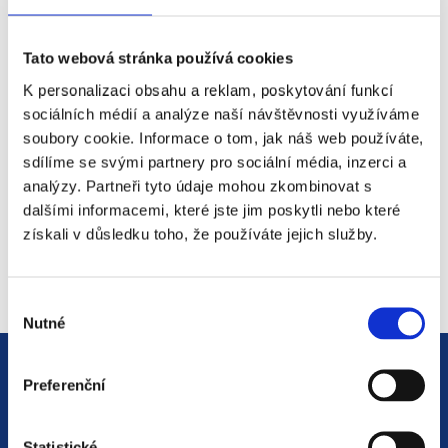
Tato webová stránka používá cookies
Přihlaste se k našemu
K personalizaci obsahu a reklam, poskytování funkcí
sociálních médií a analýze naší návštěvnosti využíváme
mailing listu
soubory cookie. Informace o tom, jak náš web používáte,
sdílíme se svými partnery pro sociální média, inzerci a
*
Sem zadejte Váš email
analýzy. Partneři tyto údaje mohou zkombinovat s
dalšími informacemi, které jste jim poskytli nebo které
získali v důsledku toho, že používáte jejich služby.
Výběr
Nutné
souhlasu
Preferenční
Statistické