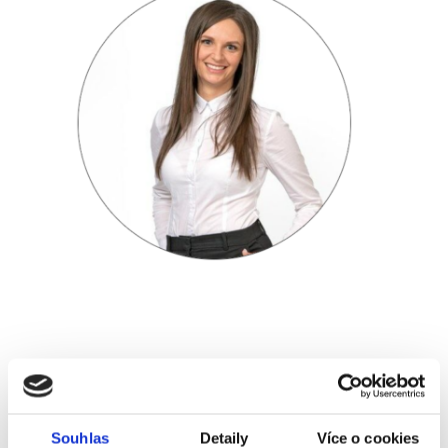
Post
Outboarding aneb když je potřeba
spolupráci ukončit
navigation
Souhlas
Detaily
Více o cookies