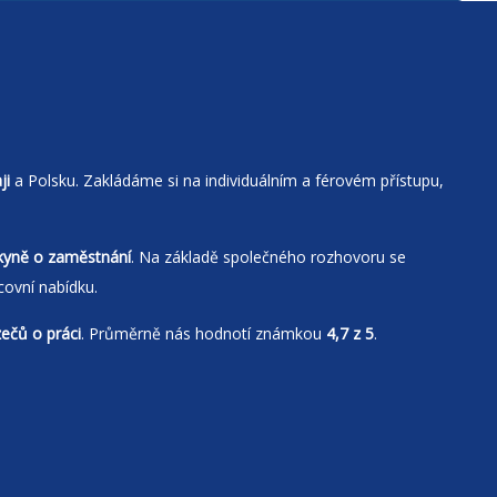
ji
a Polsku. Zakládáme si na individuálním a férovém přístupu,
kyně o zaměstnání
. Na základě společného rozhovoru se
covní nabídku.
zečů o práci
. Průměrně nás hodnotí známkou
4,7 z 5
.