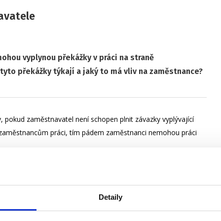
avatele
 mohou vyplynou překážky v práci na straně
tyto překážky týkají a jaký to má vliv na zaměstnance?
y, pokud zaměstnavatel není schopen plnit závazky vyplývající
at zaměstnancům práci, tím pádem zaměstnanci nemohou práci
 např. závada na stroji, zpožděná dodávka surovin a další.
Detaily
.