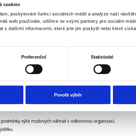
á cookies
vlivů nebo živelní událostí
klam, poskytování funkcí sociálních médií a analýze naší návšt
.
 náš web používáte, sdílíme se svými partnery pro sociální média
 s dalšími informacemi, které jste jim poskytli nebo které získa
taly zapříčiněním výše uvedenými situacemi a kvůli kterým
organizační změny, plánovaná oprava strojů atd.
Preferenční
Statistické
áci, při které dochází k dočasnému odbytu výrobků nebo
Povolit výběr
to případě by se měla náhrada mzdy rovnat výši průměrného
 podmínky výše mzdových náhrad s odborovou organizací,
výdělku.