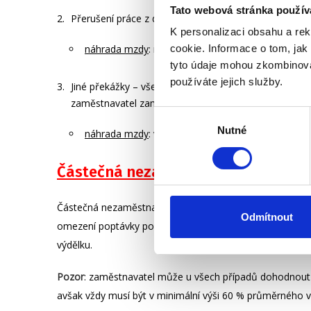
Tato webová stránka použív
Přerušení práce z důvodu nepříznivých povětrnostních 
K personalizaci obsahu a re
náhrada mzdy
: nejméně 60 % průměrného výdělku
cookie. Informace o tom, jak
tyto údaje mohou zkombinovat
používáte jejich služby.
Jiné překážky – v
šechny ostatní situace, které se nas
zaměstnavatel zaměstnanci nepřiděluje práci. Např.: 
Výběr
Nutné
souhlasu
náhrada mzdy
: ve výši průměrného výdělku.
Částečná nezaměstnanost
Částečná nezaměstnanost je zvláštní druh překážky v pr
Odmítnout
omezení poptávky po službách zaměstnavatele. I v tom
výdělku.
Pozor
: zaměstnavatel může u všech případů dohodnout
avšak vždy musí být v minimální výši 60 % průměrného 