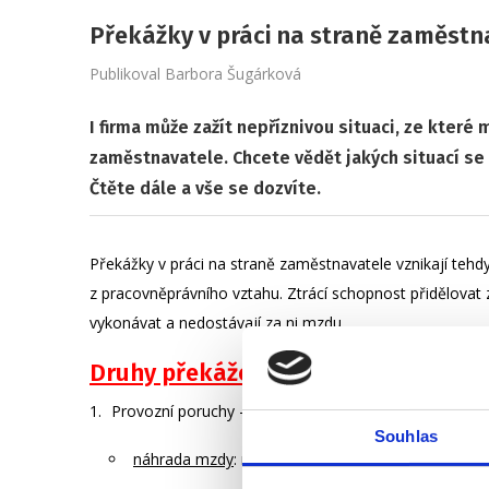
Překážky v práci na straně zaměstn
Publikoval
Barbora Šugárková
I firma může zažít nepříznivou situaci, ze které
zaměstnavatele. Chcete vědět jakých situací se 
Čtěte dále a vše se dozvíte.
Překážky v práci na straně zaměstnavatele vznikají tehd
z pracovněprávního vztahu. Ztrácí schopnost přidělov
vykonávat a nedostávají za ni mzdu.
Druhy překážek
Provozní poruchy – m
ůže se jednat o situace jako je
Souhlas
náhrada mzdy
: nejméně 80 % průměrného výdělku