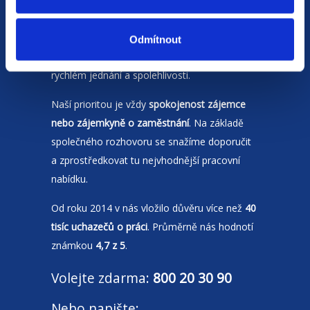
Jsme
HR agentura
s pobočkami v
Moravskoslezském kraji
a Polsku. Zakládáme
Odmítnout
si na individuálním a férovém přístupu,
rychlém jednání a spolehlivosti.
Naší prioritou je vždy
spokojenost zájemce
nebo zájemkyně o zaměstnání
. Na základě
společného rozhovoru se snažíme doporučit
a zprostředkovat tu nejvhodnější pracovní
nabídku.
Od roku 2014 v nás vložilo důvěru více než
40
tisíc uchazečů o práci
. Průměrně nás hodnotí
známkou
4,7 z 5
.
Volejte zdarma:
800 20 30 90
Nebo napište: