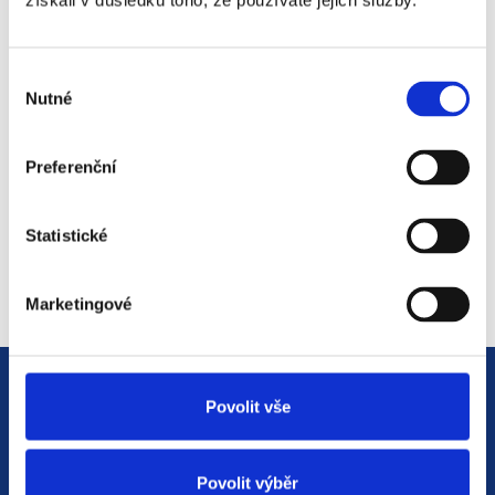
získali v důsledku toho, že používáte jejich služby.
#3 HR Abeceda: Od A do Z
světem personalistiky
Výběr
12. 8. 2025
Nutné
souhlasu
Preferenční
#2 HR Abeceda: Od A do Z
světem personalistiky
Statistické
22. 7. 2025
Marketingové
Povolit vše
Povolit výběr