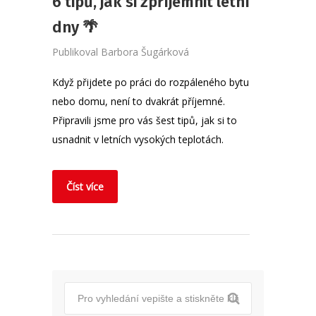
6 tipů, jak si zpříjemnit letní
dny 🌴
Publikoval
Barbora Šugárková
Když přijdete po práci do rozpáleného bytu
nebo domu, není to dvakrát příjemné.
Připravili jsme pro vás šest tipů, jak si to
usnadnit v letních vysokých teplotách.
Číst více