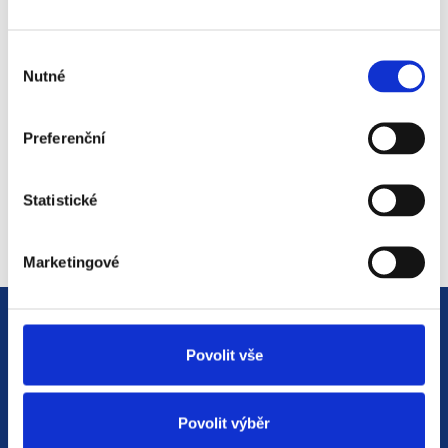
světem personalistiky
12. 8. 2025
Výběr
Nutné
souhlasu
Preferenční
#2 HR Abeceda: Od A do Z
světem personalistiky
22. 7. 2025
Statistické
Marketingové
Povolit vše
Povolit výběr