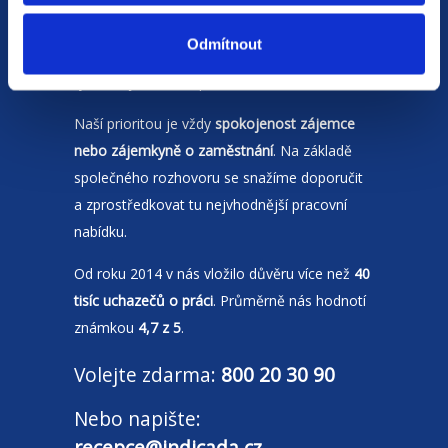
Jsme
HR agentura
s pobočkami v
Moravskoslezském kraji
a Polsku. Zakládáme
Odmítnout
si na individuálním a férovém přístupu,
rychlém jednání a spolehlivosti.
Naší prioritou je vždy
spokojenost zájemce
nebo zájemkyně o zaměstnání
. Na základě
společného rozhovoru se snažíme doporučit
a zprostředkovat tu nejvhodnější pracovní
nabídku.
Od roku 2014 v nás vložilo důvěru více než
40
tisíc uchazečů o práci
. Průměrně nás hodnotí
známkou
4,7 z 5
.
Volejte zdarma:
800 20 30 90
Nebo napište:
recepce@indicada.cz