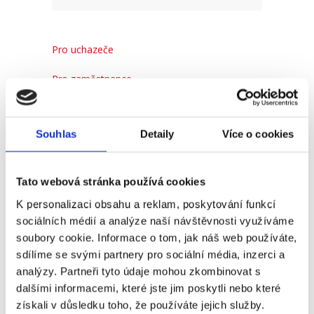
Pro uchazeče
Pro zaměstnance
Pro HR
Souhlas
Detaily
Více o cookies
Recent
Popular
Comments
Tato webová stránka používá cookies
K personalizaci obsahu a reklam, poskytování funkcí
(Ne)komunikace se
sociálních médií a analýze naší návštěvnosti využíváme
zaměstnavatelem
soubory cookie. Informace o tom, jak náš web používáte,
18. 9. 2025
sdílíme se svými partnery pro sociální média, inzerci a
analýzy. Partneři tyto údaje mohou zkombinovat s
dalšími informacemi, které jste jim poskytli nebo které
získali v důsledku toho, že používáte jejich služby.
#3 HR Abeceda: Od A do Z