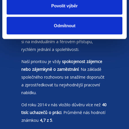
Povolit výběr
Odmítnout
Jsme
HR agentura
s pobočkami v
Moravskoslezském kraji
a Polsku. Zakládáme
si na individuálním a férovém přístupu,
rychlém jednání a spolehlivosti.
Naší prioritou je vždy
spokojenost zájemce
nebo zájemkyně o zaměstnání
. Na základě
společného rozhovoru se snažíme doporučit
a zprostředkovat tu nejvhodnější pracovní
nabídku.
Od roku 2014 v nás vložilo důvěru více než
40
tisíc uchazečů o práci
. Průměrně nás hodnotí
známkou
4,7 z 5
.