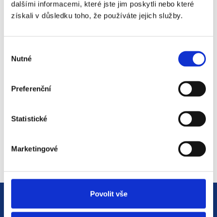
dalšími informacemi, které jste jim poskytli nebo které
získali v důsledku toho, že používáte jejich služby.
#3 HR Abeceda: Od A do Z
Výběr
světem personalistiky
Nutné
souhlasu
12. 8. 2025
Preferenční
#2 HR Abeceda: Od A do Z
Statistické
světem personalistiky
22. 7. 2025
Marketingové
Povolit vše