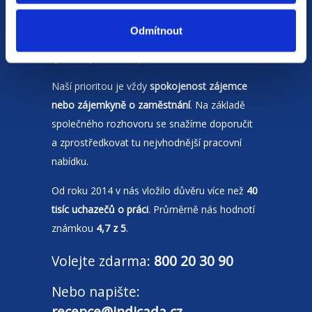
Jsme
HR agentura
s pobočkami v
Moravskoslezském kraji
a Polsku. Zakládáme
Odmítnout
si na individuálním a férovém přístupu,
rychlém jednání a spolehlivosti.
Naší prioritou je vždy
spokojenost zájemce
nebo zájemkyně o zaměstnání
. Na základě
společného rozhovoru se snažíme doporučit
a zprostředkovat tu nejvhodnější pracovní
nabídku.
Od roku 2014 v nás vložilo důvěru více než
40
tisíc uchazečů o práci
. Průměrně nás hodnotí
známkou
4,7 z 5
.
Volejte zdarma:
800 20 30 90
Nebo napište:
recepce@indicada.cz