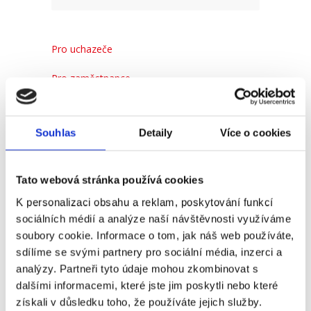
Pro uchazeče
Pro zaměstnance
Pro HR
Souhlas
Detaily
Více o cookies
Recent
Popular
Comments
Tato webová stránka používá cookies
K personalizaci obsahu a reklam, poskytování funkcí
(Ne)komunikace se
sociálních médií a analýze naší návštěvnosti využíváme
zaměstnavatelem
soubory cookie. Informace o tom, jak náš web používáte,
18. 9. 2025
sdílíme se svými partnery pro sociální média, inzerci a
analýzy. Partneři tyto údaje mohou zkombinovat s
dalšími informacemi, které jste jim poskytli nebo které
získali v důsledku toho, že používáte jejich služby.
#3 HR Abeceda: Od A do Z