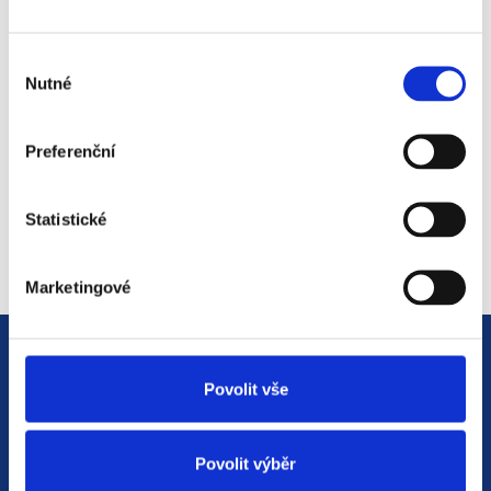
světem personalistiky
12. 8. 2025
Výběr
Nutné
souhlasu
Preferenční
#2 HR Abeceda: Od A do Z
světem personalistiky
22. 7. 2025
Statistické
Marketingové
Povolit vše
Povolit výběr