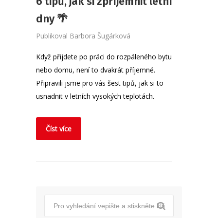
6 tipů, jak si zpříjemnit letní
dny 🌴
Publikoval
Barbora Šugárková
Když přijdete po práci do rozpáleného bytu
nebo domu, není to dvakrát příjemné.
Připravili jsme pro vás šest tipů, jak si to
usnadnit v letních vysokých teplotách.
Číst více