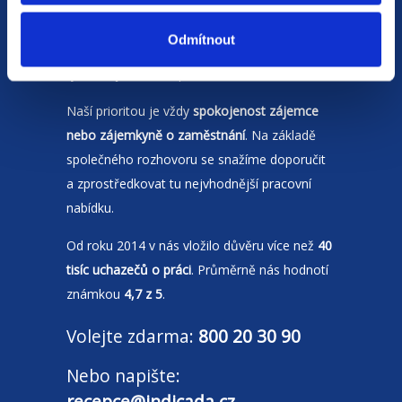
Jsme
HR agentura
s pobočkami v
Moravskoslezském kraji
a Polsku. Zakládáme
Odmítnout
si na individuálním a férovém přístupu,
rychlém jednání a spolehlivosti.
Naší prioritou je vždy
spokojenost zájemce
nebo zájemkyně o zaměstnání
. Na základě
společného rozhovoru se snažíme doporučit
a zprostředkovat tu nejvhodnější pracovní
nabídku.
Od roku 2014 v nás vložilo důvěru více než
40
tisíc uchazečů o práci
. Průměrně nás hodnotí
známkou
4,7 z 5
.
Volejte zdarma:
800 20 30 90
Nebo napište:
recepce@indicada.cz