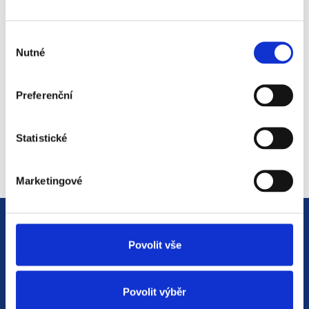
světem personalistiky
12. 8. 2025
Výběr
Nutné
souhlasu
Preferenční
#2 HR Abeceda: Od A do Z
světem personalistiky
22. 7. 2025
Statistické
Marketingové
Povolit vše
Povolit výběr