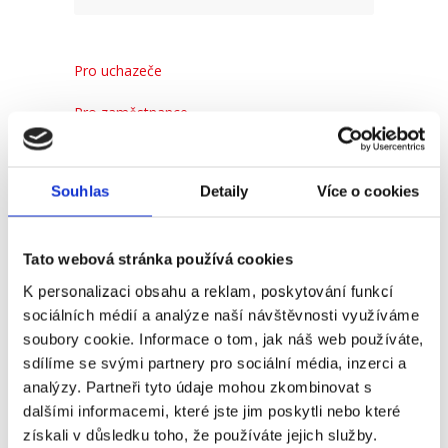
Pro uchazeče
Pro zaměstnance
Pro HR
Souhlas
Detaily
Více o cookies
Recent
Popular
Comments
Tato webová stránka používá cookies
K personalizaci obsahu a reklam, poskytování funkcí
(Ne)komunikace se
sociálních médií a analýze naší návštěvnosti využíváme
zaměstnavatelem
soubory cookie. Informace o tom, jak náš web používáte,
18. 9. 2025
sdílíme se svými partnery pro sociální média, inzerci a
analýzy. Partneři tyto údaje mohou zkombinovat s
dalšími informacemi, které jste jim poskytli nebo které
získali v důsledku toho, že používáte jejich služby.
#3 HR Abeceda: Od A do Z