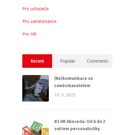
Pro uchazeče
Pro zaměstnance
Pro HR
Recent
Popular
Comments
(Ne)komunikace se
zaměstnavatelem
18. 9. 2025
#3 HR Abeceda: Od A do Z
světem personalistiky