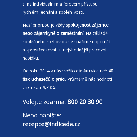
si na individuálním a férovém přístupu,
rychlém jednání a spolehlivosti.
Naší prioritou je vždy
spokojenost zájemce
nebo zájemkyně o zaměstnání
. Na základě
společného rozhovoru se snažíme doporučit
a zprostředkovat tu nejvhodnější pracovní
nabídku.
Od roku 2014 v nás vložilo důvěru více než
40
tisíc uchazečů o práci
. Průměrně nás hodnotí
známkou
4,7 z 5
.
Volejte zdarma:
800 20 30 90
Nebo napište:
recepce@indicada.cz