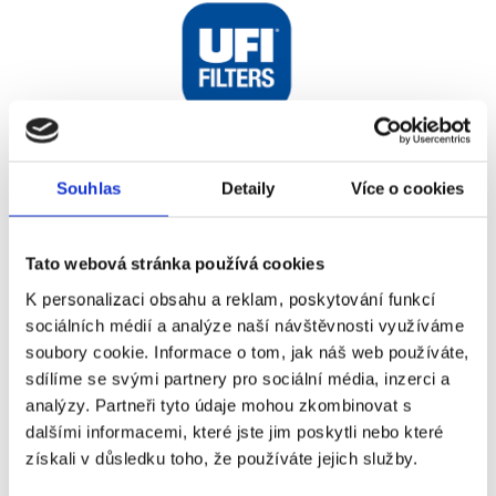
Souhlas
Detaily
Více o cookies
Petra Kaufmanová, HR
Manager @ UFI FILTERS
Tato webová stránka používá cookies
Czech s.r.o.
K personalizaci obsahu a reklam, poskytování funkcí
Publikoval
Barbora Šugárková
sociálních médií a analýze naší návštěvnosti využíváme
soubory cookie. Informace o tom, jak náš web používáte,
We recommend Indicada and have had
sdílíme se svými partnery pro sociální média, inzerci a
only positive experiences so far. Their
analýzy. Partneři tyto údaje mohou zkombinovat s
consultants respond quickly to our
dalšími informacemi, které jste jim poskytli nebo které
requests and try to recommend new staff
získali v důsledku toho, že používáte jejich služby.
in the time required. For us,…