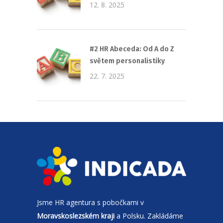
12. 8. 2025
#2 HR Abeceda: Od A do Z
světem personalistiky
22. 7. 2025
Jsme
HR agentura
s pobočkami v
Moravskoslezském kraji
a Polsku. Zakládáme