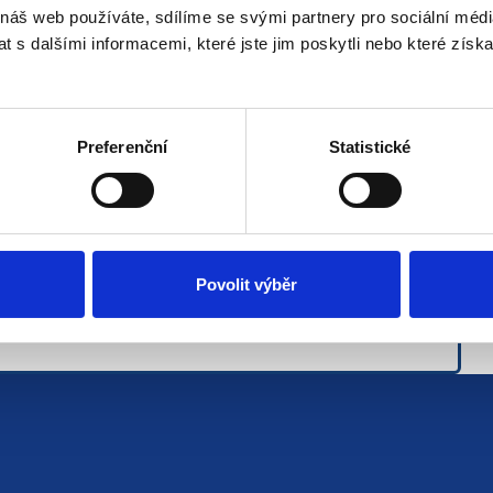
 náš web používáte, sdílíme se svými partnery pro sociální média
HR Deputy Manager @ Hyundai Glovis Czech Republic s.r.o.
 s dalšími informacemi, které jste jim poskytli nebo které získa
tu
Preferenční
Statistické
Povolit výběr