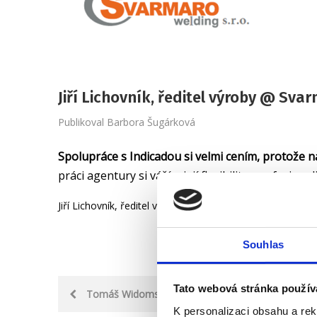
Jiří Lichovník, ředitel výroby @ Svar
Publikoval
Barbora Šugárková
Spolupráce s Indicadou si velmi cením, protože
práci agentury si vážím její flexibility, profesio
Jiří Lichovník, ředitel výroby @ Svarmaro Welding s.r.o.
Souhlas
Post
Tato webová stránka použív
Tomáš Widomski, WKG Security & IT Communicatio
K personalizaci obsahu a re