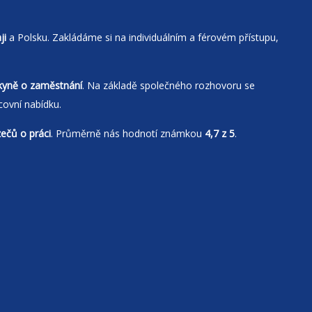
ji
a Polsku. Zakládáme si na individuálním a férovém přístupu,
kyně o zaměstnání
. Na základě společného rozhovoru se
covní nabídku.
zečů o práci
. Průměrně nás hodnotí známkou
4,7 z 5
.