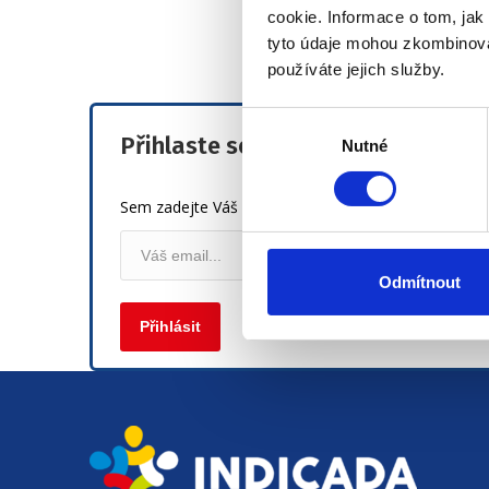
navigation
cookie. Informace o tom, jak
Petra Dylová, 
tyto údaje mohou zkombinovat
používáte jejich služby.
Výběr
Přihlaste se k našemu mailing lis
Nutné
souhlasu
*
Sem zadejte Váš email
Odmítnout