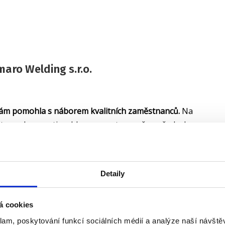
maro Welding s.r.o.
 nám pomohla s náborem kvalitních zaměstnanců.
Na
nality a schopnosti rychle reagovat na naše požadavky.
Detaily
á cookies
n s.r.o.
klam, poskytování funkcí sociálních médií a analýze naší návšt