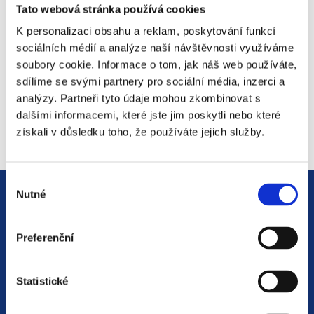
Tato webová stránka používá cookies
mailing listu
K personalizaci obsahu a reklam, poskytování funkcí
sociálních médií a analýze naší návštěvnosti využíváme
*
Sem zadejte Váš email
soubory cookie. Informace o tom, jak náš web používáte,
sdílíme se svými partnery pro sociální média, inzerci a
analýzy. Partneři tyto údaje mohou zkombinovat s
dalšími informacemi, které jste jim poskytli nebo které
získali v důsledku toho, že používáte jejich služby.
Výběr
Nutné
souhlasu
Preferenční
Statistické
Jsme
HR agentura
s pobočkami v
Moravskoslezském kraji
a Polsku. Zakládáme