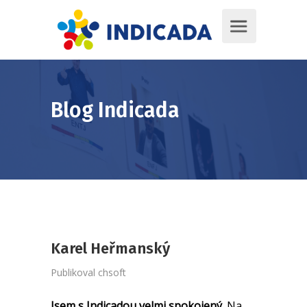
Blog Indicada
Karel Heřmanský
Publikoval
chsoft
Jsem s Indicadou velmi spokojený.
Na