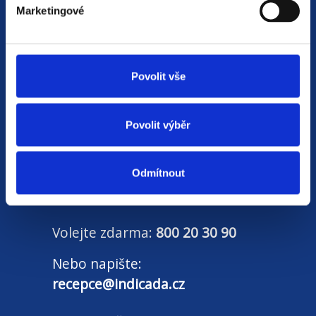
si na individuálním a férovém přístupu,
Marketingové
rychlém jednání a spolehlivosti.
Naší prioritou je vždy
spokojenost zájemce
nebo zájemkyně o zaměstnání
. Na základě
Povolit vše
společného rozhovoru se snažíme doporučit
a zprostředkovat tu nejvhodnější pracovní
Povolit výběr
nabídku.
Od roku 2014 v nás vložilo důvěru více než
40
Odmítnout
tisíc uchazečů o práci
. Průměrně nás hodnotí
známkou
4,7 z 5
.
Volejte zdarma:
800 20 30 90
Nebo napište:
recepce@indicada.cz