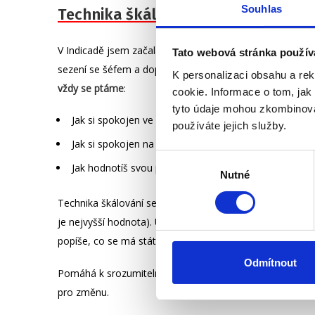
Souhlas
Technika škálování
V Indicadě jsem začala v hodnotících rozhovorech použív
Tato webová stránka použív
sezení se šéfem a dopředu známe otázky. Otázky se mo
K personalizaci obsahu a re
vždy se ptáme
:
cookie. Informace o tom, jak
tyto údaje mohou zkombinovat
Jak si spokojen ve firmě?
používáte jejich služby.
Jak si spokojen na své pozici?
Výběr
Jak hodnotíš svou práci/výkon/výsledky/své působení 
Nutné
souhlasu
Technika škálování se používá tak, že si hodnocení zaměs
je nejvyšší hodnota). Určí si tedy hodnotu stupnice, na kt
popíše, co se má stát, aby se dostal na hodnotu o stupe
Odmítnout
Pomáhá k srozumitelnému uchopení, k měření nehmatateln
pro změnu.