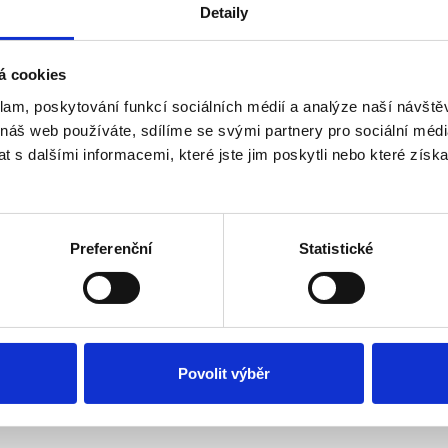
Detaily
at techniku škálování. Jak to probíhá?
Máme jednou za kvartál
á cookies
hou přizpůsobovat potřebám a tomu, co se zrovna řeší, ale
klam, poskytování funkcí sociálních médií a analýze naší návšt
 náš web používáte, sdílíme se svými partnery pro sociální média
 s dalšími informacemi, které jste jim poskytli nebo které získa
v dané roli?
Preferenční
Statistické
tnanec sám volí na stupnici 1-10 (kdy 1 je nejnižší hodnota a 10
eré se cítí a popíše ji, jak přesně to vypadá. Dále se zamyslí a
ň vyšší.
Povolit výběr
ého, vnáší racionální strukturu. Struktura pomáhá najít akci