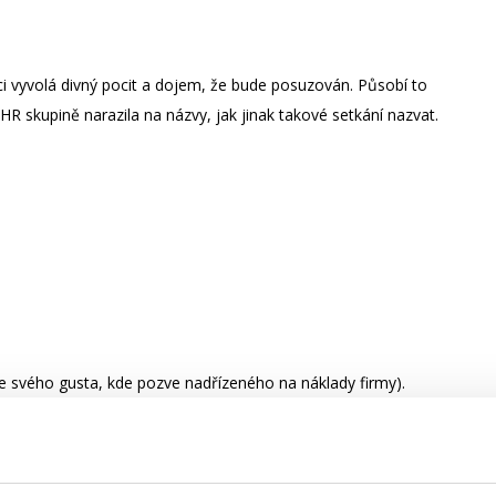
 vyvolá divný pocit a dojem, že bude posuzován. Působí to
 HR skupině narazila na názvy, jak jinak takové setkání nazvat.
 svého gusta, kde pozve nadřízeného na náklady firmy).
 je zodpovědět si otázky, co je hlavním cílem rozhovoru. Avšak
 přicházet.