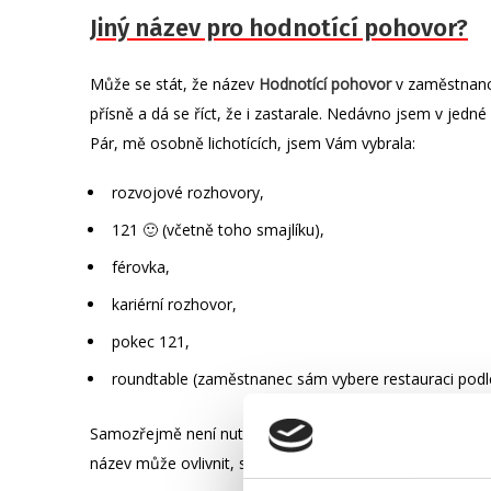
Jiný název pro hodnotící pohovor?
Může se stát, že název
Hodnotící pohovor
v zaměstnanci
přísně a dá se říct, že i zastarale. Nedávno jsem v jedné
Pár, mě osobně lichotících, jsem Vám vybrala:
rozvojové rozhovory,
121 🙂 (včetně toho smajlíku),
férovka,
kariérní rozhovor,
pokec 121,
roundtable (zaměstnanec sám vybere restauraci podle
Samozřejmě není nutné hledat cool název. Nejdůležitější
název může ovlivnit, s jakým pocitem zaměstnanec bude