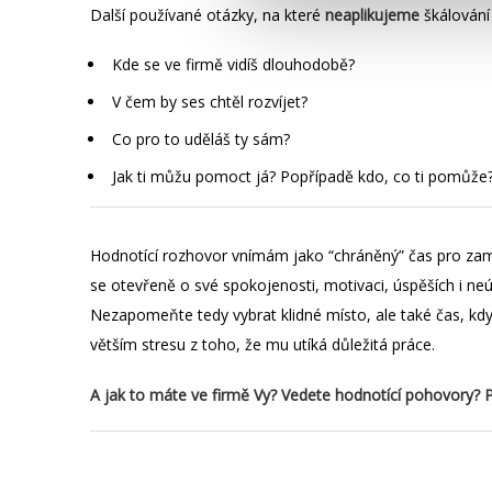
Další používané otázky, na které
neaplikujeme
škálování 
Kde se ve firmě vidíš dlouhodobě?
V čem by ses chtěl rozvíjet?
Co pro to uděláš ty sám?
Jak ti můžu pomoct já? Popřípadě kdo, co ti pomůže
Hodnotící rozhovor vnímám jako “chráněný” čas pro za
se otevřeně o své spokojenosti, motivaci, úspěších i ne
Nezapomeňte tedy vybrat klidné místo, ale také čas, kd
větším stresu z toho, že mu utíká důležitá práce.
A jak to máte ve firmě Vy? Vedete hodnotící pohovory? P