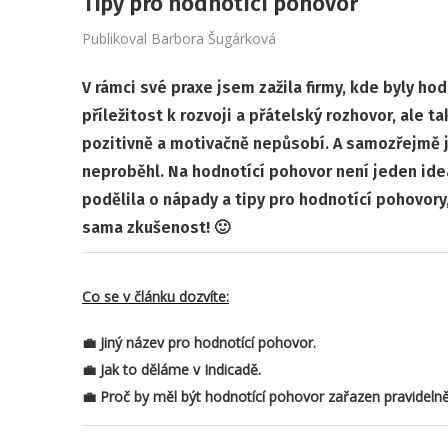
Tipy pro hodnotící pohovor
Publikoval
Barbora Šugárková
V rámci své praxe jsem zažila firmy, kde byly ho
příležitost k rozvoji a přátelský rozhovor, ale t
pozitivně a motivačně nepůsobí. A samozřejmě j
neproběhl.
Na hodnotící pohovor není jeden ide
podělila o nápady a tipy pro hodnotící pohovory
sama zkušenost! 🙂
Co se v článku dozvíte:
💼 Jiný název pro hodnotící pohovor.
💼 Jak to děláme v Indicadě.
💼 Proč by měl být hodnotící pohovor zařazen pravidelně