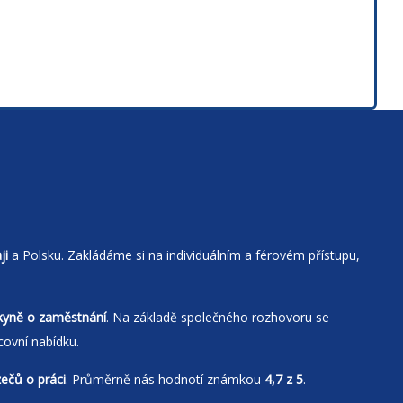
ji
a Polsku. Zakládáme si na individuálním a férovém přístupu,
kyně o zaměstnání
. Na základě společného rozhovoru se
covní nabídku.
zečů o práci
. Průměrně nás hodnotí známkou
4,7 z 5
.