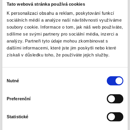
vyzdvihnout skvěle odvedenou práci je
Tato webová stránka používá cookies
jedním ze základních nástrojů průběžné
K personalizaci obsahu a reklam, poskytování funkcí
motivace. Nejen, že tím
dáte najevo, že si
sociálních médií a analýze naší návštěvnosti využíváme
ceníte jeho dovedností a vložené energie
,
soubory cookie. Informace o tom, jak náš web používáte,
ale vytváříte vzájemné emocionální
sdílíme se svými partnery pro sociální média, inzerci a
spojení.
Chvalte veřejně a konkrétně
. Čím
analýzy. Partneři tyto údaje mohou zkombinovat s
konkrétněji sdělíte, za co přesně chválíte,
dalšími informacemi, které jste jim poskytli nebo které
získali v důsledku toho, že používáte jejich služby.
účinek ještě znásobíte směrem k ostatním
členům týmu.
Výběr
Svoboda
Nutné
souhlasu
Lidé milují svobodu. Správný člověk na
Preferenční
svém místě s ní dokáže naložit velmi
efektivně, a navíc získá motivaci vložit více
energie. Dejte svým zaměstnancům
Statistické
základní pravidla a cíle, kterých toužíte