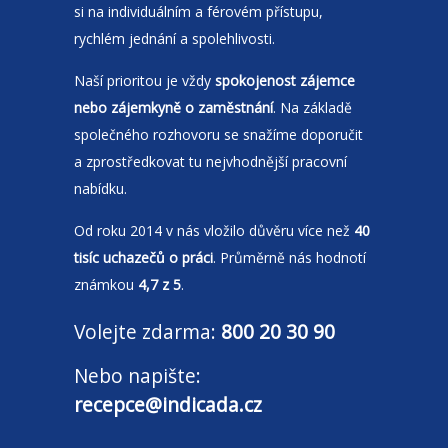
si na individuálním a férovém přístupu,
rychlém jednání a spolehlivosti.
Naší prioritou je vždy
spokojenost zájemce
nebo zájemkyně o zaměstnání
. Na základě
společného rozhovoru se snažíme doporučit
a zprostředkovat tu nejvhodnější pracovní
nabídku.
Od roku 2014 v nás vložilo důvěru více než
40
tisíc uchazečů o práci
. Průměrně nás hodnotí
známkou
4,7 z 5
.
Volejte zdarma:
800 20 30 90
Nebo napište:
recepce@indicada.cz