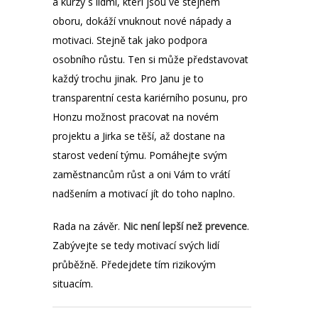
a kurzy s lidmi, kteří jsou ve stejném
oboru, dokáží vnuknout nové nápady a
motivaci. Stejně tak jako podpora
osobního růstu. Ten si může představovat
každý trochu jinak. Pro Janu je to
transparentní cesta kariérního posunu, pro
Honzu možnost pracovat na novém
projektu a Jirka se těší, až dostane na
starost vedení týmu. Pomáhejte svým
zaměstnancům růst a oni Vám to vrátí
nadšením a motivací jít do toho naplno.
Rada na závěr.
Nic není lepší než prevence
.
Zabývejte se tedy motivací svých lidí
průběžně. Předejdete tím rizikovým
situacím.