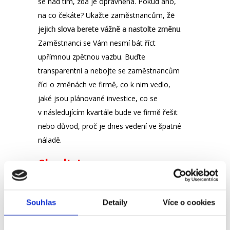
se nad tím, zda je oprávněná. Pokud ano,
na co čekáte? Ukažte zaměstnancům,
že
jejich slova berete vážně a nastolte změnu
.
Zaměstnanci se Vám nesmí bát říct
upřímnou zpětnou vazbu. Buďte
transparentní a nebojte se zaměstnancům
říci o změnách ve firmě, co k nim vedlo,
jaké jsou plánované investice, co se
v následujícím kvartále bude ve firmě řešit
nebo důvod, proč je dnes vedení ve špatné
náladě.
Chvalte!
Můžete si říct: „Zaměstnanci nejsou přece
Souhlas
Detaily
Více o cookies
žádné děti, abych je musel chválit.“ Opak je
ale pravdou. Ne, že by byli těmi dětmi, ale