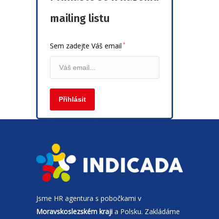
mailing listu
*
Sem zadejte Váš email
Jsme
HR agentura
s pobočkami v
Moravskoslezském kraji
a Polsku. Zakládáme