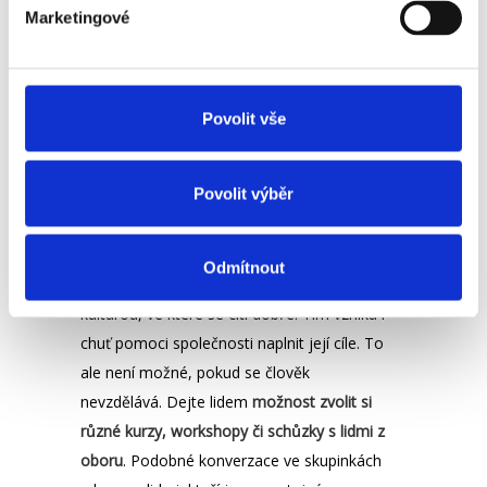
dosáhnout. Stanovte si plán, ale konkrétní
Marketingové
kroky a
plánování hodin zanechte čistě na
týmu a jednotlivých zaměstnancích
. Díky
tomu poskytnete lidem pocit autonomie a
Povolit vše
zároveň jim ukážete, že jejich
schopnostem doopravdy věříte.
Povolit výběr
Růst a progres
Motivace zaměstnance vzniká uvnitř.
Odmítnout
Samozřejmě, vše začíná nějakou firemní
kulturou, ve které se cítí dobře. Tím vzniká i
chuť pomoci společnosti naplnit její cíle. To
ale není možné, pokud se člověk
nevzdělává. Dejte lidem
možnost zvolit si
různé kurzy, workshopy či schůzky s lidmi z
oboru
. Podobné konverzace ve skupinkách