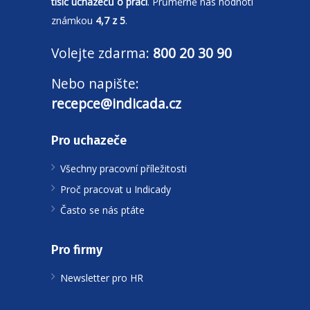
tisíc uchazečů o práci
. Průměrně nás hodnotí
známkou
4,7 z 5
.
Volejte zdarma:
800 20 30 90
Nebo napište:
recepce@indicada.cz
Pro uchazeče
Všechny pracovní příležitosti
Proč pracovat u Indicady
Často se nás ptáte
Pro firmy
Newsletter pro HR