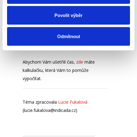
účtu, popřípadě vybrat možnost vyplácení
peněžní poukázkou, kterou Vám odešlou
Povolit výběr
na adresu.
Jak si vypočítat kolik budu
Odmítnout
mít za ošetřovné?
Abychom Vám ušetřili čas,
zde
máte
kalkulačku, která Vám to pomůže
vypočítat.
Téma zpracovala
Lucie Fukalová
(lucie.fukalova@indicada.cz)