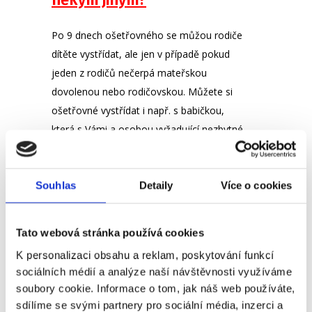
Po 9 dnech ošetřovného se můžou rodiče
dítěte vystřídat, ale jen v případě pokud
jeden z rodičů nečerpá mateřskou
dovolenou nebo rodičovskou. Můžete si
ošetřovné vystřídat i např. s babičkou,
která s Vámi a osobou vyžadující nezbytné
ošetřování jinou osobou sdíli jednu
domácnost.
Souhlas
Detaily
Více o cookies
Jak dlouho můžu mít
ošetřovné?
Tato webová stránka používá cookies
K personalizaci obsahu a reklam, poskytování funkcí
Maximálně lze ošetřovné čerpat 9 dní.
sociálních médií a analýze naší návštěvnosti využíváme
Výjimkou jsou případy, kdy je rodič
soubory cookie. Informace o tom, jak náš web používáte,
samoživitel. Ten může čerpat ošetřovné
sdílíme se svými partnery pro sociální média, inzerci a