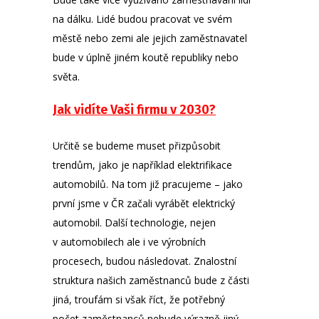
na dálku. Lidé budou pracovat ve svém
městě nebo zemi ale jejich zaměstnavatel
bude v úplně jiném koutě republiky nebo
světa.
Jak vidíte Vaši firmu v 2030?
Určitě se budeme muset přizpůsobit
trendům, jako je například elektrifikace
automobilů. Na tom již pracujeme – jako
první jsme v ČR začali vyrábět elektrický
automobil. Další technologie, nejen
v automobilech ale i ve výrobních
procesech, budou následovat. Znalostní
struktura našich zaměstnanců bude z části
jiná, troufám si však říct, že potřebný
počet zaměstnanců nebude výrazně jiný.