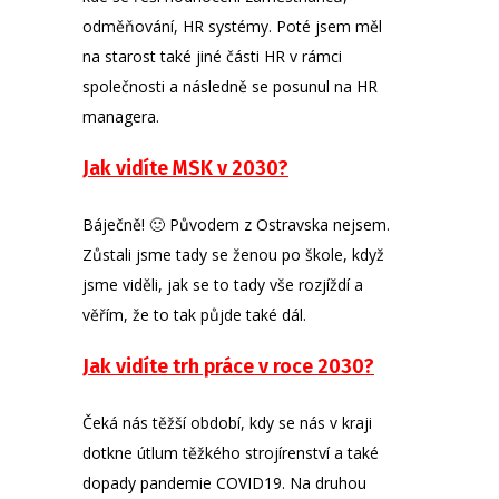
odměňování, HR systémy. Poté jsem měl
na starost také jiné části HR v rámci
společnosti a následně se posunul na HR
managera.
Jak vidíte MSK v 2030?
Báječně! 🙂 Původem z Ostravska nejsem.
Zůstali jsme tady se ženou po škole, když
jsme viděli, jak se to tady vše rozjíždí a
věřím, že to tak půjde také dál.
Jak vidíte trh práce v roce 2030?
Čeká nás těžší období, kdy se nás v kraji
dotkne útlum těžkého strojírenství a také
dopady pandemie COVID19. Na druhou