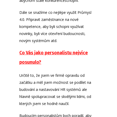
abychom stále konkurenceschopní.
Dále se snažíme co nejlépe využít Průmysl
4.0. Připravit zaměstnance na nové
kompetence, aby byli schopni využívat
novinky, byli více otevření budoucnosti,
novým systémům atd.
Co Vás jako personalistu nejvíce
posunulo?
Určitě to, že jsem ve firmě opravdu od
začátku a měl jsem možnost se podílet na
budování a nastavování HR systémů ale
hlavně spolupracovat se skvělými lidmi, od
kterých jsem se hodně naučil.
Budoucím personalistům bych poradil, aby