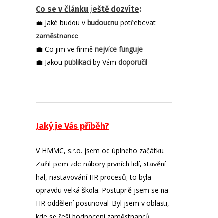
Co se v článku ještě dozvíte
:
💼 Jaké budou v
budoucnu
potřebovat
zaměstnance
💼 Co jim ve firmě
nejvíce funguje
💼 Jakou
publikaci
by Vám
doporučil
Jaký je Vás příběh?
V HMMC, s.r.o. jsem od úplného začátku.
Zažil jsem zde nábory prvních lidí, stavění
hal, nastavování HR procesů, to byla
opravdu velká škola. Postupně jsem se na
HR oddělení posunoval. Byl jsem v oblasti,
kde se řeší hodnocení zaměstnanců,