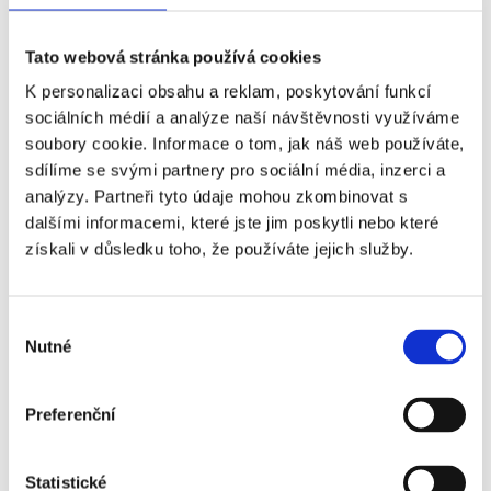
udržovat. To vše vyžaduje lidi. To jak lidé
Tato webová stránka používá cookies
fungují v práci bude jiné a tomu se bude
muset přizpůsobit také styl jejich vedení.
K personalizaci obsahu a reklam, poskytování funkcí
Bez zahrnutí HR, nebude možné efektivně
sociálních médií a analýze naší návštěvnosti využíváme
soubory cookie. Informace o tom, jak náš web používáte,
zvládnout změny, kterými budou muset
sdílíme se svými partnery pro sociální média, inzerci a
firmy projít.
analýzy. Partneři tyto údaje mohou zkombinovat s
dalšími informacemi, které jste jim poskytli nebo které
Co u Vás ve firmě funguje skvěle a
získali v důsledku toho, že používáte jejich služby.
mohl byste doporučit i dalším?
Péče o naše zaměstnance – jak se o ně
Výběr
Nutné
staráme, jaké mají u nás podmínky a co
souhlasu
vše jim nabízíme. Co se nám opravdu
osvědčilo (a věřím, že to tak dělá spousta
Preferenční
dalších firem) je, že se snažíme fungovat
s lidmi dohromady. A to i přesto, že jsme
Statistické