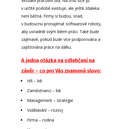
Virtuální pracovní síla. Na trhu sice již
v určité podobě existuje, ale ještě zdaleka
není běžná. Firmy si budou, snad,
v budoucnu pronajímat softwarové roboty,
aby usnadnili svým lidem práci. Také bude
zajímavé, pokud bude více podporována a
zajišťována práce na dálku.
A jedna otázka na odlehčení na
závěr – co pro Vás znamená slovo:
HR – lidi
Zaměstnanci – lidi
Management – strategie
Vzdělávání – rozvoj
Firma – rodina