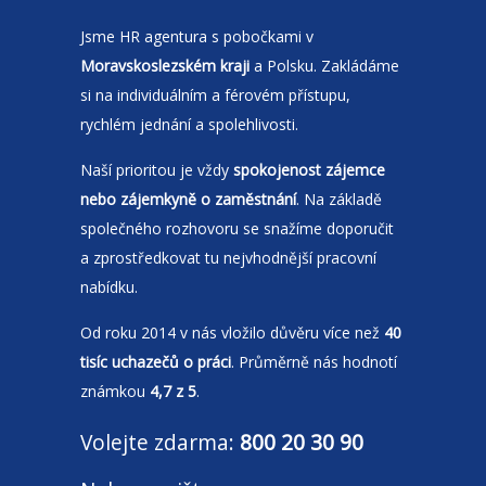
Jsme
HR agentura
s pobočkami v
Moravskoslezském kraji
a Polsku. Zakládáme
si na individuálním a férovém přístupu,
rychlém jednání a spolehlivosti.
Naší prioritou je vždy
spokojenost zájemce
nebo zájemkyně o zaměstnání
. Na základě
společného rozhovoru se snažíme doporučit
a zprostředkovat tu nejvhodnější pracovní
nabídku.
Od roku 2014 v nás vložilo důvěru více než
40
tisíc uchazečů o práci
. Průměrně nás hodnotí
známkou
4,7 z 5
.
Volejte zdarma:
800 20 30 90