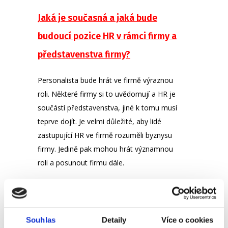
Jaká je současná a jaká bude
budoucí pozice HR v rámci firmy a
představenstva firmy?
Personalista bude hrát ve firmě výraznou
roli. Některé firmy si to uvědomují a HR je
součástí představenstva, jiné k tomu musí
teprve dojít. Je velmi důležité, aby lidé
zastupující HR ve firmě rozuměli byznysu
firmy. Jedině pak mohou hrát významnou
roli a posunout firmu dále.
Budoucnost budou ovlivňovat moderních
technologie, ale v tom je právě ta
ošemetná část – někdo je bude muset
Souhlas
Detaily
Více o cookies
připravit, nainstalovat a hlavně využívat a