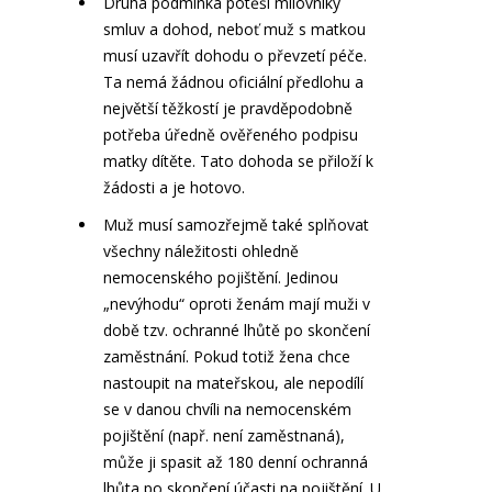
Druhá podmínka potěší milovníky
smluv a dohod, neboť muž s matkou
musí uzavřít dohodu o převzetí péče.
Ta nemá žádnou oficiální předlohu a
největší těžkostí je pravděpodobně
potřeba úředně ověřeného podpisu
matky dítěte. Tato dohoda se přiloží k
žádosti a je hotovo.
Muž musí samozřejmě také splňovat
všechny náležitosti ohledně
nemocenského pojištění. Jedinou
„nevýhodu“ oproti ženám mají muži v
době tzv. ochranné lhůtě po skončení
zaměstnání. Pokud totiž žena chce
nastoupit na mateřskou, ale nepodílí
se v danou chvíli na nemocenském
pojištění (např. není zaměstnaná),
může ji spasit až 180 denní ochranná
lhůta po skončení účasti na pojištění. U