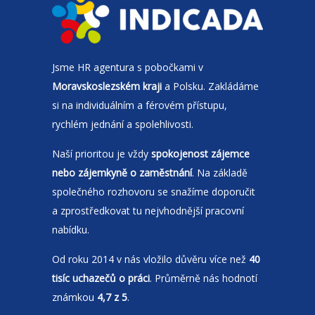
Jsme
HR agentura
s pobočkami v
Moravskoslezském kraji
a Polsku. Zakládáme
si na individuálním a férovém přístupu,
rychlém jednání a spolehlivosti.
Naší prioritou je vždy
spokojenost zájemce
nebo zájemkyně o zaměstnání
. Na základě
společného rozhovoru se snažíme doporučit
a zprostředkovat tu nejvhodnější pracovní
nabídku.
Od roku 2014 v nás vložilo důvěru více než
40
tisíc uchazečů o práci
. Průměrně nás hodnotí
známkou
4,7 z 5
.