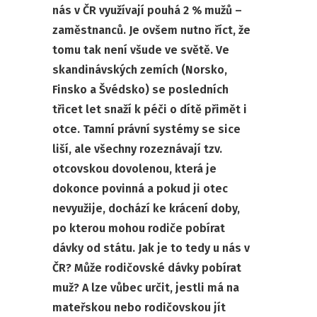
nás v ČR využívají pouhá 2 % mužů –
zaměstnanců. Je ovšem nutno říct, že
tomu tak není všude ve světě. Ve
skandinávských zemích (Norsko,
Finsko a Švédsko) se posledních
třicet let snaží k péči o dítě přimět i
otce. Tamní právní systémy se sice
liší, ale všechny rozeznávají tzv.
otcovskou dovolenou, která je
dokonce povinná a pokud ji otec
nevyužije, dochází ke krácení doby,
po kterou mohou rodiče pobírat
dávky od státu. Jak je to tedy u nás v
ČR? Může rodičovské dávky pobírat
muž? A lze vůbec určit, jestli má na
mateřskou nebo rodičovskou jít