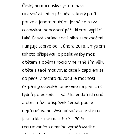
Český nemocenský systém navíc
rozeznává jeden příspěvek, který patří
pouze a jenom mužům. Jedná se o tzv.
otcovskou poporodní péči, kterou vyplácí
také Česká správa sociálního zabezpečení.
Funguje teprve od 1. února 2018. Smyslem
tohoto příspěvku je posílit vazby mezi
dítětem a oběma rodiči v nejranějším věku
dítěte a také motivovat otce k zapojení se
do péče. Z těchto důvodu je možnost
čerpání „otcovské“ omezeno na prvních 6
týdnů po porodu. Trvá 7 kalendářních dnů
a otec může příspěvek čerpat pouze
nepřerušované. Výše příspěvku je stejná
jako u klasické mateřské – 70 %
redukovaného denního vyměřovacího