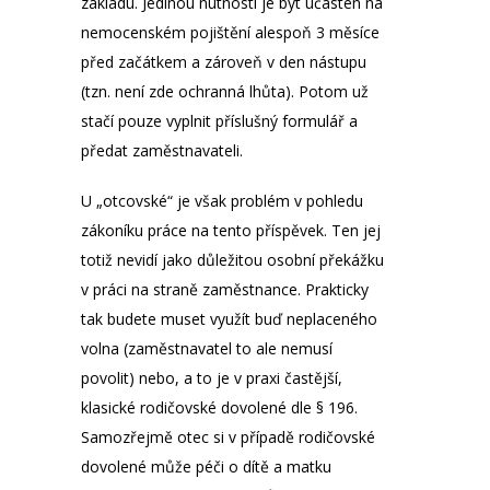
základu. Jedinou nutností je být účasten na
nemocenském pojištění alespoň 3 měsíce
před začátkem a zároveň v den nástupu
(tzn. není zde ochranná lhůta). Potom už
stačí pouze vyplnit příslušný formulář a
předat zaměstnavateli.
U „otcovské“ je však problém v pohledu
zákoníku práce na tento příspěvek. Ten jej
totiž nevidí jako důležitou osobní překážku
v práci na straně zaměstnance. Prakticky
tak budete muset využít buď neplaceného
volna (zaměstnavatel to ale nemusí
povolit) nebo, a to je v praxi častější,
klasické rodičovské dovolené dle § 196.
Samozřejmě otec si v případě rodičovské
dovolené může péči o dítě a matku