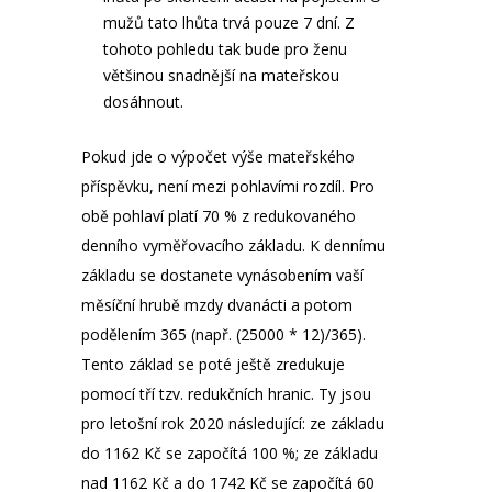
mužů tato lhůta trvá pouze 7 dní. Z
tohoto pohledu tak bude pro ženu
většinou snadnější na mateřskou
dosáhnout.
Pokud jde o výpočet výše mateřského
příspěvku, není mezi pohlavími rozdíl. Pro
obě pohlaví platí 70 % z redukovaného
denního vyměřovacího základu. K dennímu
základu se dostanete vynásobením vaší
měsíční hrubě mzdy dvanácti a potom
podělením 365 (např. (25000 * 12)/365).
Tento základ se poté ještě zredukuje
pomocí tří tzv. redukčních hranic. Ty jsou
pro letošní rok 2020 následující: ze základu
do 1162 Kč se započítá 100 %; ze základu
nad 1162 Kč a do 1742 Kč se započítá 60