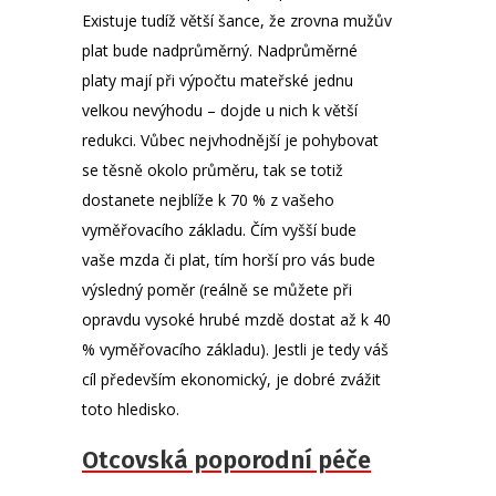
Existuje tudíž větší šance, že zrovna mužův
plat bude nadprůměrný. Nadprůměrné
platy mají při výpočtu mateřské jednu
velkou nevýhodu – dojde u nich k větší
redukci. Vůbec nejvhodnější je pohybovat
se těsně okolo průměru, tak se totiž
dostanete nejblíže k 70 % z vašeho
vyměřovacího základu. Čím vyšší bude
vaše mzda či plat, tím horší pro vás bude
výsledný poměr (reálně se můžete při
opravdu vysoké hrubé mzdě dostat až k 40
% vyměřovacího základu). Jestli je tedy váš
cíl především ekonomický, je dobré zvážit
toto hledisko.
Otcovská poporodní péče