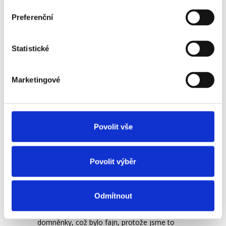
chatbota uplatnit i v rámci interní
Preferenční
komunikace, tedy pro naše zaměstnance.
Aby si lehce zjistili, kolik dnů dovolené
mají, kdy je jejich směna, na jaké benefity
Statistické
mají nárok atd. A na co by jim neuměl
odpovědět, tak by je uměl alespoň
Marketingové
odkázat na to, kde tuto informaci zjistí.
Co u Vás ve firmě funguje skvěle a
Povolit vše
mohl byste doporučit i dalším?
Co můžu vyzdvihnout, tak je
spolupráce se
Povolit výběr
společností HumanCraft
, kdy jsme si
nechali zjistit, kde jsou naše slabé stránky
v rámci různých oborů. Po tomto detailním
Odmítnout
rozboru se ve větší míře potvrdily naše
domněnky, což bylo fajn, protože jsme to