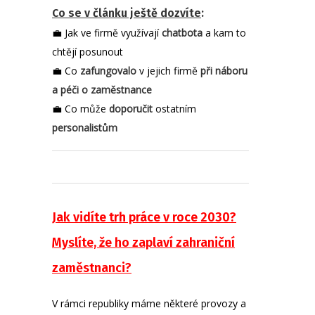
Co se v článku ještě dozvíte
:
💼 Jak ve firmě využívají
chatbota
a kam to
chtějí posunout
💼 Co
zafungovalo
v jejich firmě
při náboru
a péči o zaměstnance
💼 Co může
doporučit
ostatním
personalistům
Jak vidíte trh práce v roce 2030?
Myslíte, že ho zaplaví zahraniční
zaměstnanci?
V rámci republiky máme některé provozy a