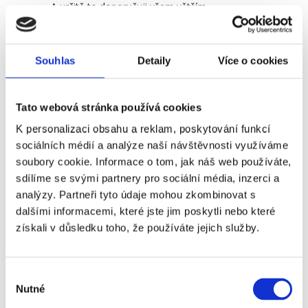
A určitě to doporučuji všem větším
společnostem, které mají vícesměnný
provoz. Nejčastěji lidé reagují v pondělí,
Souhlas
Detaily
Více o cookies
pátek a také o víkendu, a to hlavně po 18.
hodině. Tedy tehdy, kdy my z HR už jsme
doma. Chatbot v té době reaguje na
Tato webová stránka používá cookies
předdefinované otázky, které se nejčastěji
K personalizaci obsahu a reklam, poskytování funkcí
opakují.
sociálních médií a analýze naší návštěvnosti využíváme
soubory cookie. Informace o tom, jak náš web používáte,
V této oblasti se nám dobře spolupracuje a
sdílíme se svými partnery pro sociální média, inzerci a
můžu doporučit Feedyou.
analýzy. Partneři tyto údaje mohou zkombinovat s
dalšími informacemi, které jste jim poskytli nebo které
Máte v plánu to nějak dál
získali v důsledku toho, že používáte jejich služby.
rozvinout?
Výběr
V tuto chvíli chatbot slouží především
Nutné
souhlasu
externím lidem – kandidátům. Mou vizí je