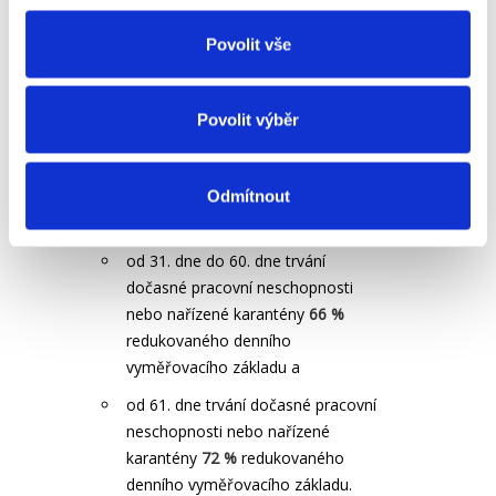
od délky trvání pracovní neschopnosti,
Povolit vše
neboť výše nemocenské za kalendářní
den činí:
Od 15. do 30. dne trvání dočasné
Povolit výběr
pracovní neschopnosti nebo
nařízené karantény
60 %
Odmítnout
redukovaného denního
vyměřovacího základu,
od 31. dne do 60. dne trvání
dočasné pracovní neschopnosti
nebo nařízené karantény
66 %
redukovaného denního
vyměřovacího základu a
od 61. dne trvání dočasné pracovní
neschopnosti nebo nařízené
karantény
72 %
redukovaného
denního vyměřovacího základu.