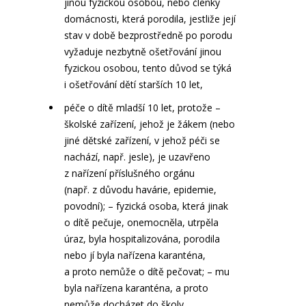
jinou fyzickou osobou, nebo členky
domácnosti, která porodila, jestliže její
stav v době bezprostředně po porodu
vyžaduje nezbytně ošetřování jinou
fyzickou osobou, tento důvod se týká
i ošetřování dětí starších 10 let,
péče o dítě mladší 10 let, protože –
školské zařízení, jehož je žákem (nebo
jiné dětské zařízení, v jehož péči se
nachází, např. jesle), je uzavřeno
z nařízení příslušného orgánu
(např. z důvodu havárie, epidemie,
povodní); – fyzická osoba, která jinak
o dítě pečuje, onemocněla, utrpěla
úraz, byla hospitalizována, porodila
nebo jí byla nařízena karanténa,
a proto nemůže o dítě pečovat; – mu
byla nařízena karanténa, a proto
nemůže docházet do školy