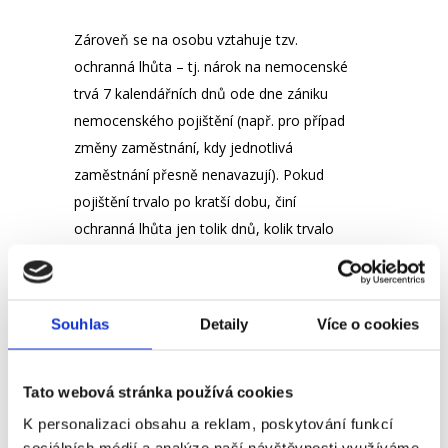
Zároveň se na osobu vztahuje tzv.
ochranná lhůta – tj. nárok na nemocenské
trvá 7 kalendářních dnů ode dne zániku
nemocenského pojištění (např. pro případ
změny zaměstnání, kdy jednotlivá
zaměstnání přesně nenavazují). Pokud
pojištění trvalo po kratší dobu, činí
ochranná lhůta jen tolik dnů, kolik trvalo
zaměstnání.
Prvních 14 dnů nemoci se nemocenská
Souhlas
Detaily
Více o cookies
nepobírá
. Za prvních 14 dnů dočasné
pracovní neschopnosti vyplácí
zaměstnavatel zaměstnanci tzv. náhradu
Tato webová stránka používá cookies
mzdy za nemoc (aktuálně včetně prvních 3
K personalizaci obsahu a reklam, poskytování funkcí
dnů nemoci).
sociálních médií a analýze naší návštěvnosti využíváme