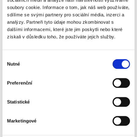
soubory cookie. Informace o tom, jak náš web používáte,
Výše nemocenské
sdílíme se svými partnery pro sociální média, inzerci a
analýzy. Partneři tyto údaje mohou zkombinovat s
Od 15. dne pracovní neschopnosti
dalšími informacemi, které jste jim poskytli nebo které
dostáváte nemocenskou. Výše
získali v důsledku toho, že používáte jejich služby.
nemocenského se počítá z redukovaného
denního vyměřovacího základu za
Výběr
kalendářní den. Ten se spočítá jako
Nutné
souhlasu
průměrný denní příjem za posledních 12
kalendářních měsíců snížený o takzvané
Preferenční
redukční hranice.
Výpočet
Statistické
Denní vyměřovací základ = (hrubá
mzda x 12 měsíců): 365
Marketingové
Redukční hranice pro rok 2020:
Celková výše nemocenské je odvislá