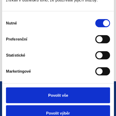
získali v důsledku toho, že používáte jejich služby.
#3 HR Abeceda: Od A do Z
světem personalistiky
Výběr
12. 8. 2025
Nutné
souhlasu
Preferenční
#2 HR Abeceda: Od A do Z
světem personalistiky
Statistické
22. 7. 2025
Marketingové
Povolit vše
Povolit výběr