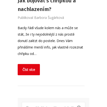
Jak bojovat s chřipkou a
nachlazením?
Publikoval
Barbora Šugárková
Bacily řádí všude kolem nás a může se
stát, že i ty nejodolnější z nás prostě
donutí zalézt do postele. Dnes Vám
přinášíme menší info, jak vlastně rozeznat
chřipku od…
Číst více