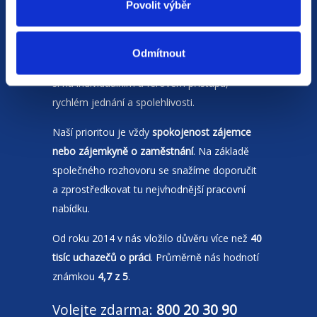
Povolit výběr
Jsme
HR agentura
s pobočkami v
Odmítnout
Moravskoslezském kraji
a Polsku. Zakládáme
si na individuálním a férovém přístupu,
rychlém jednání a spolehlivosti.
Naší prioritou je vždy
spokojenost zájemce
nebo zájemkyně o zaměstnání
. Na základě
společného rozhovoru se snažíme doporučit
a zprostředkovat tu nejvhodnější pracovní
nabídku.
Od roku 2014 v nás vložilo důvěru více než
40
tisíc uchazečů o práci
. Průměrně nás hodnotí
známkou
4,7 z 5
.
Volejte zdarma:
800 20 30 90