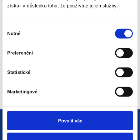
získali v důsledku toho, že používáte jejich služby.
#3 HR Abeceda: Od A do Z
světem personalistiky
Výběr
Nutné
souhlasu
12. 8. 2025
Preferenční
#2 HR Abeceda: Od A do Z
světem personalistiky
Statistické
22. 7. 2025
Marketingové
Povolit vše