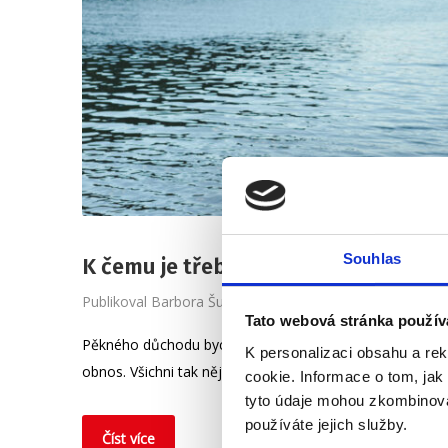
Souhlas
K čemu je třeba evidenční list důch
Publikoval
Barbora Šugárková
Tato webová stránka použív
Pěkného důchodu bychom se jednou rádi dočkali určitě vš
K personalizaci obsahu a re
obnos. Všichni tak nějak tušíme, že se to bude odvíjet o
cookie. Informace o tom, jak
tyto údaje mohou zkombinovat
používáte jejich služby.
Číst více