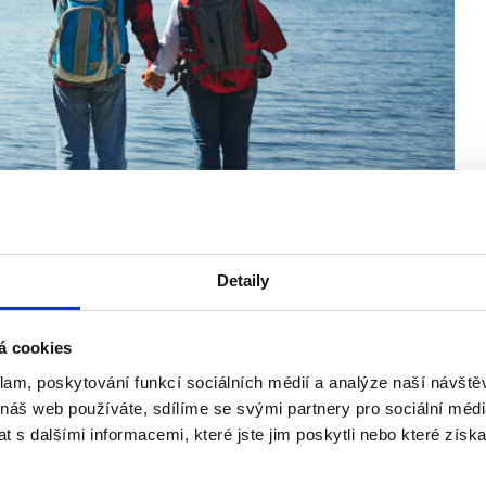
Detaily
odového pojištění (ELDP)?
á cookies
ichni. A to nejen myšleno jako období, ale také jako finanční
klam, poskytování funkcí sociálních médií a analýze naší návšt
d…
 náš web používáte, sdílíme se svými partnery pro sociální média
 s dalšími informacemi, které jste jim poskytli nebo které získa