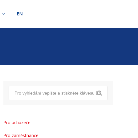
t
EN
Pro uchazeče
Pro zaměstnance