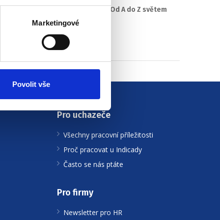
#2 HR Abeceda: Od A do Z světem
personalistiky
Marketingové
22. 7. 2025
Povolit vše
Pro uchazeče
Všechny pracovní příležitosti
Proč pracovat u Indicady
Často se nás ptáte
Pro firmy
Newsletter pro HR