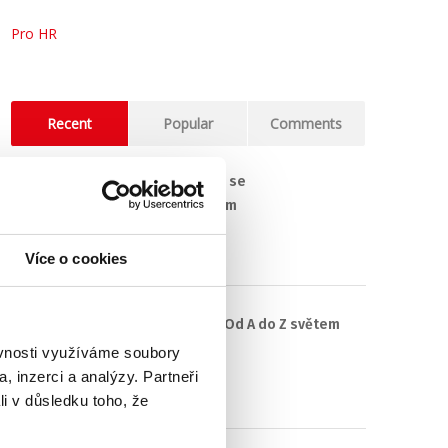
Pro HR
Recent
Popular
Comments
(Ne)komunikace se
zaměstnavatelem
18. 9. 2025
Více o cookies
#3 HR Abeceda: Od A do Z světem
personalistiky
ěvnosti využíváme soubory
, inzerci a analýzy. Partneři
12. 8. 2025
li v důsledku toho, že