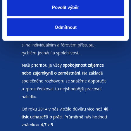
Povolit výběr
Odmítnout
Jsme
HR agentura
s pobočkami v
Moravskoslezském kraji
a Polsku. Zakládáme
si na individuálním a férovém přístupu,
rychlém jednání a spolehlivosti.
Naší prioritou je vždy
spokojenost zájemce
nebo zájemkyně o zaměstnání
. Na základě
společného rozhovoru se snažíme doporučit
a zprostředkovat tu nejvhodnější pracovní
nabídku.
Od roku 2014 v nás vložilo důvěru více než
40
tisíc uchazečů o práci
. Průměrně nás hodnotí
známkou
4,7 z 5
.