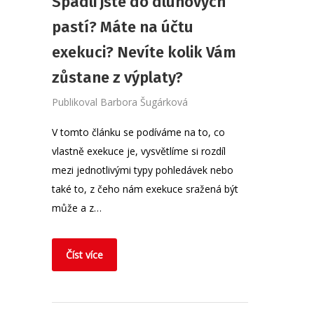
Spadli jste do dluhových
pastí? Máte na účtu
exekuci? Nevíte kolik Vám
zůstane z výplaty?
Publikoval
Barbora Šugárková
V tomto článku se podíváme na to, co
vlastně exekuce je, vysvětlíme si rozdíl
mezi jednotlivými typy pohledávek nebo
také to, z čeho nám exekuce sražená být
může a z…
Číst více