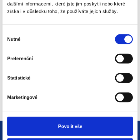
18. 9. 2025
dalšími informacemi, které jste jim poskytli nebo které
získali v důsledku toho, že používáte jejich služby.
#3 HR Abeceda: Od A do Z
Výběr
světem personalistiky
Nutné
souhlasu
12. 8. 2025
Preferenční
#2 HR Abeceda: Od A do Z
Statistické
světem personalistiky
22. 7. 2025
Marketingové
Povolit vše