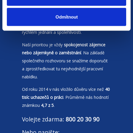
Jsme
HR agentura
s pobočkami v
Moravskoslezském kraji
a Polsku. Zakládáme
Odmítnout
si na individuálním a férovém přístupu,
rychlém jednání a spolehlivosti.
Naší prioritou je vždy
spokojenost zájemce
nebo zájemkyně o zaměstnání
. Na základě
společného rozhovoru se snažíme doporučit
a zprostředkovat tu nejvhodnější pracovní
nabídku.
Od roku 2014 v nás vložilo důvěru více než
40
tisíc uchazečů o práci
. Průměrně nás hodnotí
známkou
4,7 z 5
.
Volejte zdarma:
800 20 30 90
Nebo napište: