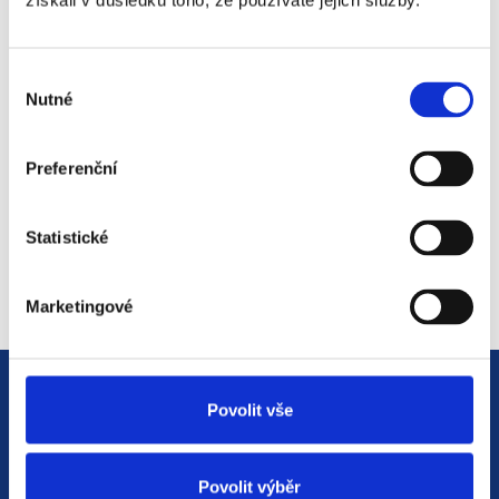
získali v důsledku toho, že používáte jejich služby.
#3 HR Abeceda: Od A do Z
světem personalistiky
Výběr
12. 8. 2025
Nutné
souhlasu
Preferenční
#2 HR Abeceda: Od A do Z
světem personalistiky
Statistické
22. 7. 2025
Marketingové
Povolit vše
Povolit výběr