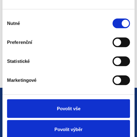
světem personalistiky
12. 8. 2025
Výběr
Nutné
souhlasu
Preferenční
#2 HR Abeceda: Od A do Z
světem personalistiky
22. 7. 2025
Statistické
Marketingové
Povolit vše
Povolit výběr