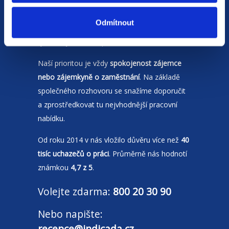
Jsme
HR agentura
s pobočkami v
Moravskoslezském kraji
a Polsku. Zakládáme
Odmítnout
si na individuálním a férovém přístupu,
rychlém jednání a spolehlivosti.
Naší prioritou je vždy
spokojenost zájemce
nebo zájemkyně o zaměstnání
. Na základě
společného rozhovoru se snažíme doporučit
a zprostředkovat tu nejvhodnější pracovní
nabídku.
Od roku 2014 v nás vložilo důvěru více než
40
tisíc uchazečů o práci
. Průměrně nás hodnotí
známkou
4,7 z 5
.
Volejte zdarma:
800 20 30 90
Nebo napište:
recepce@indicada.cz