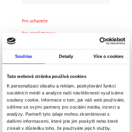
Pro uchazeče
Pro zaměstnance
Pro HR
Souhlas
Detaily
Více o cookies
Recent
Popular
Comments
Tato webová stránka používá cookies
K personalizaci obsahu a reklam, poskytování funkcí
(Ne)komunikace se
sociálních médií a analýze naší návštěvnosti využíváme
zaměstnavatelem
soubory cookie. Informace o tom, jak náš web používáte,
18. 9. 2025
sdílíme se svými partnery pro sociální média, inzerci a
analýzy. Partneři tyto údaje mohou zkombinovat s
dalšími informacemi, které jste jim poskytli nebo které
získali v důsledku toho, že používáte jejich služby.
#3 HR Abeceda: Od A do Z