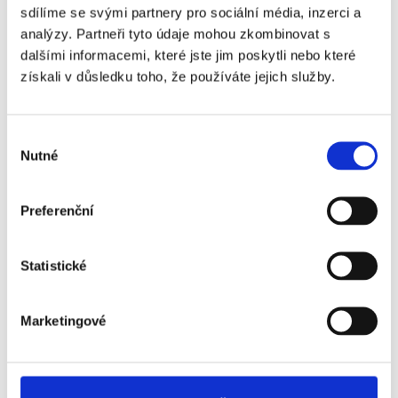
sdílíme se svými partnery pro sociální média, inzerci a
analýzy. Partneři tyto údaje mohou zkombinovat s
(Ne)komunikace se
dalšími informacemi, které jste jim poskytli nebo které
zaměstnavatelem
získali v důsledku toho, že používáte jejich služby.
18. 9. 2025
Výběr
Nutné
souhlasu
#3 HR Abeceda: Od A do Z
světem personalistiky
Preferenční
12. 8. 2025
Statistické
#2 HR Abeceda: Od A do Z
Marketingové
světem personalistiky
22. 7. 2025